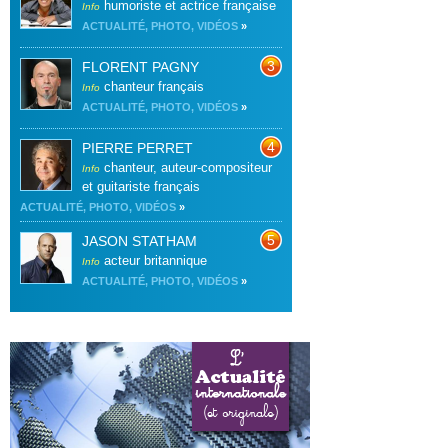
humoriste et actrice française
Info
ACTUALITÉ, PHOTO, VIDÉOS
»
3
FLORENT PAGNY
chanteur français
Info
ACTUALITÉ, PHOTO, VIDÉOS
»
4
PIERRE PERRET
chanteur, auteur-compositeur
Info
et guitariste français
ACTUALITÉ, PHOTO, VIDÉOS
»
5
JASON STATHAM
acteur britannique
Info
ACTUALITÉ, PHOTO, VIDÉOS
»