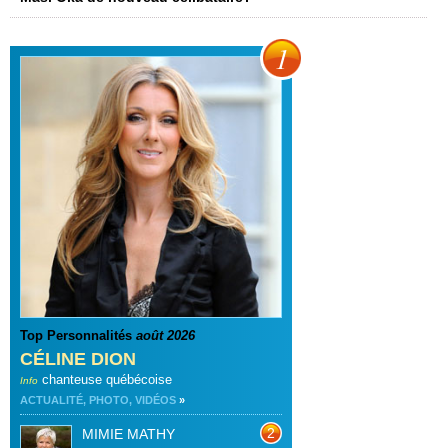
1
Top Personnalités
août 2026
CÉLINE DION
chanteuse québécoise
Info
ACTUALITÉ, PHOTO, VIDÉOS
»
2
MIMIE MATHY