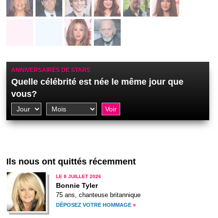
76
55
36
83
79
29
64
79
46
80
ANNIVERSAIRES DE STARS
Quelle célébrité est née le même jour que
vous?
Ils nous ont quittés récemment
LE 8 JUILLET 2026
Bonnie Tyler
75 ans, chanteuse britannique
DÉPOSEZ VOTRE HOMMAGE
»