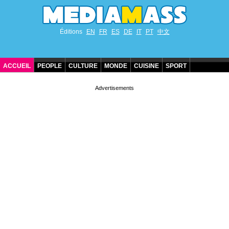
Éditions
EN
FR
ES
DE
IT
PT
中文
ACCUEIL
PEOPLE
CULTURE
MONDE
CUISINE
SPORT
ANNIVERSAIRES DE STARS
CONTACT