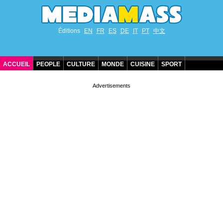
Éditions
EN
FR
ES
DE
IT
PT
中文
ACCUEIL
PEOPLE
CULTURE
MONDE
CUISINE
SPORT
ANNIVERSAIRES DE STARS
CONTACT