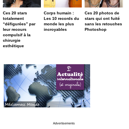
Ces 20 stars
Corps humain :
Ces 20 photos de
totalement
Les 10 records du
stars qui ont fuité
“défigurées” par
monde les plus
sans les retouches
leur recours
incroyables
Photoshop
compulsif à la
chirurgie
esthétique
page served in 0.001s (0,4)