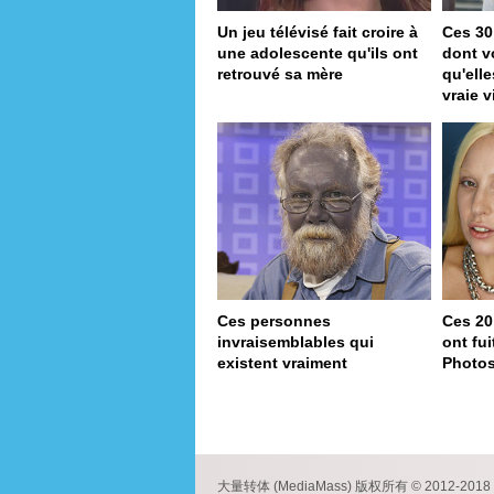
Un jeu télévisé fait croire à
Ces 30
une adolescente qu'ils ont
dont v
retrouvé sa mère
qu'ell
vraie v
Ces personnes
Ces 20
invraisemblables qui
ont fu
existent vraiment
Photo
pa
大量转体 (MediaMass) 版权所有 © 2012-2018 