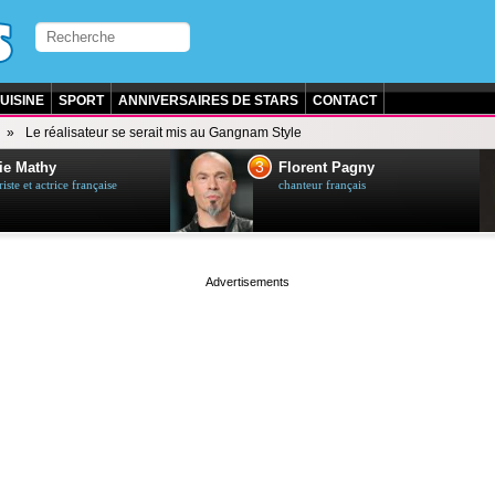
UISINE
SPORT
ANNIVERSAIRES DE STARS
CONTACT
Le réalisateur se serait mis au Gangnam Style
3
ie Mathy
Florent Pagny
ste et actrice française
chanteur français
page served in 0s (0,5)