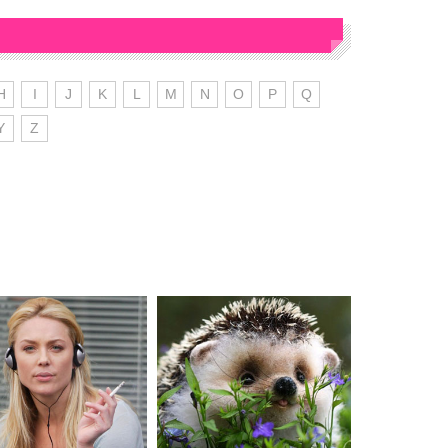
H
I
J
K
L
M
N
O
P
Q
Y
Z