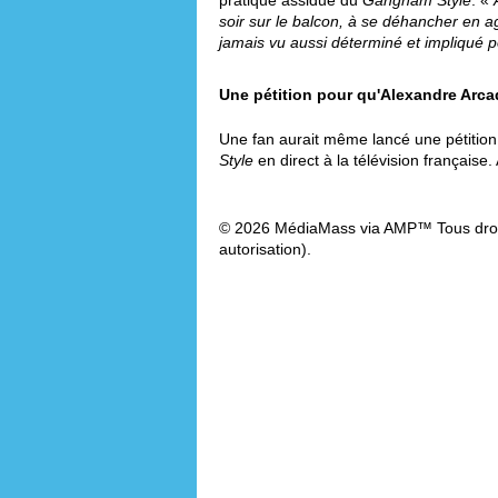
pratique assidue du
Gangnam Style
. «
soir sur le balcon, à se déhancher en ag
jamais vu aussi déterminé et impliqué p
Une pétition pour qu'Alexandre Arc
Une fan aurait même lancé une pétition 
Style
en direct à la télévision française.
© 2026 MédiaMass via AMP™ Tous droit
autorisation).