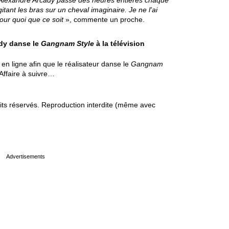
Alexandre Arcady passe des heures entières chaque
itant les bras sur un cheval imaginaire. Je ne l'ai
our quoi que ce soit
», commente un proche.
ady danse le
Gangnam Style
à la télévision
en ligne afin que le réalisateur danse le
Gangnam
 Affaire à suivre…
s réservés. Reproduction interdite (même avec