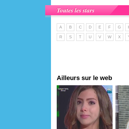
Toutes les stars
A
B
C
D
E
F
G
R
S
T
U
V
W
X
Ailleurs sur le web