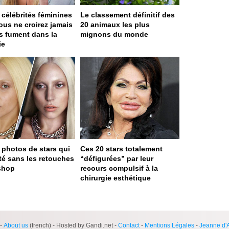
 célébrités féminines
Le classement définitif des
ous ne croirez jamais
20 animaux les plus
es fument dans la
mignons du monde
ie
 photos de stars qui
Ces 20 stars totalement
ité sans les retouches
“défigurées” par leur
shop
recours compulsif à la
chirurgie esthétique
ge served in 0s (0,4)
-
About us
(french) - Hosted by Gandi.net -
Contact
-
Mentions Légales
-
Jeanne d'