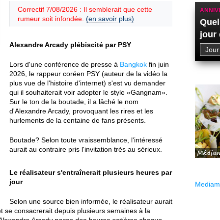
Correctif 7/08/2026 : Il semblerait que cette
ANNIV
rumeur soit infondée.
(en savoir plus)
Quel
jour
Alexandre Arcady plébiscité par PSY
Lors d'une conférence de presse à
Bangkok
fin juin
2026, le rappeur coréen PSY (auteur de la vidéo la
plus vue de l'histoire d'internet) s'est vu demander
qui il souhaiterait voir adopter le style «Gangnam».
Sur le ton de la boutade, il a lâché le nom
d'Alexandre Arcady, provoquant les rires et les
hurlements de la centaine de fans présents.
Boutade? Selon toute vraissemblance, l'intéressé
aurait au contraire pris l'invitation très au sérieux.
Le réalisateur s'entraînerait plusieurs heures par
jour
Mediama
Selon une source bien informée, le réalisateur aurait
et se consacrerait depuis plusieurs semaines à la