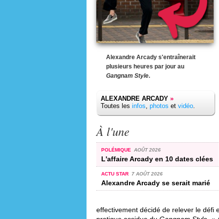
Alexandre Arcady s'entraînerait
plusieurs heures par jour au
Gangnam Style
.
ALEXANDRE ARCADY
»
Toutes les
infos
,
photos
et
vidéo
.
À l'une
POLÉMIQUE
AOÛT 2026
L'affaire Arcady en 10 dates clées
ACTU STAR
7 AOÛT 2026
Alexandre Arcady se serait marié
effectivement décidé de relever le défi 