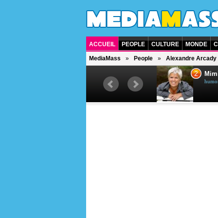
ACCUEIL
PEOPLE
CULTURE
MONDE
C
MediaMass
People
Alexandre Arcady
1
2
Céline Dion
Mim
chanteuse québécoise
humori