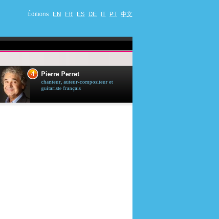
Éditions
EN
FR
ES
DE
IT
PT
中文
4
5
Pierre Perret
Jason Stath
chanteur, auteur-compositeur et
acteur britannique
guitariste français