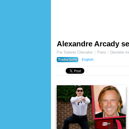
Alexandre Arcady s
Par Sidonie Chevalier
Paris
Dernière mi
Traductions
English