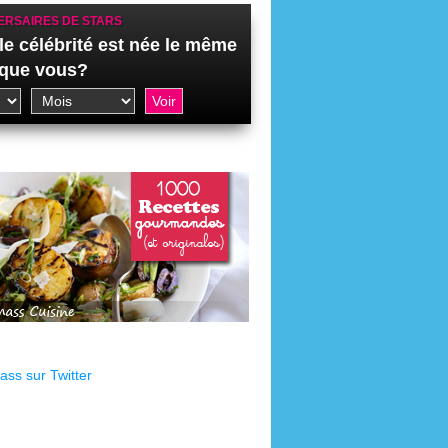
ERSAIRES DE STARS
le célébrité est née le même
 que vous?
ss sur Twitter