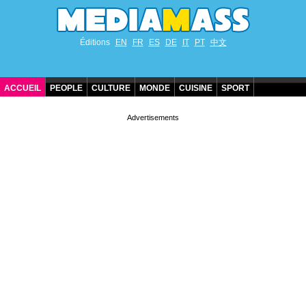
Éditions
EN
FR
ES
DE
IT
PT
中文
ACCUEIL
PEOPLE
CULTURE
MONDE
CUISINE
SPORT
ANNIVERSAIRES DE STARS
CONTACT