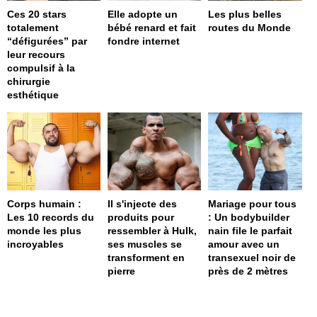
Ces 20 stars
Elle adopte un
Les plus belles
totalement
bébé renard et fait
routes du Monde
“défigurées” par
fondre internet
leur recours
compulsif à la
chirurgie
esthétique
Corps humain :
Il s'injecte des
Mariage pour tous
Les 10 records du
produits pour
: Un bodybuilder
monde les plus
ressembler à Hulk,
nain file le parfait
incroyables
ses muscles se
amour avec un
transforment en
transexuel noir de
pierre
près de 2 mètres
page served in 0.001s (0,4)