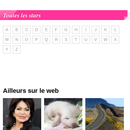
Toutes les stars
A
B
C
D
E
F
G
H
I
J
K
L
M
N
O
P
Q
R
S
T
U
V
W
X
Y
Z
Ailleurs sur le web