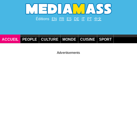
Éditions
EN
FR
ES
DE
IT
PT
中文
ACCUEIL
PEOPLE
CULTURE
MONDE
CUISINE
SPORT
ANNIVERSAIRES DE STARS
CONTACT