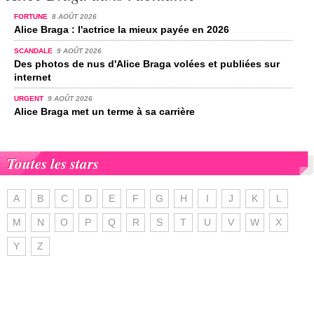
FORTUNE
8 AOÛT 2026
Alice Braga : l'actrice la mieux payée en 2026
SCANDALE
9 AOÛT 2026
Des photos de nus d'Alice Braga volées et publiées sur
internet
URGENT
9 AOÛT 2026
Alice Braga met un terme à sa carrière
Toutes les stars
A
B
C
D
E
F
G
H
I
J
K
L
M
N
O
P
Q
R
S
T
U
V
W
X
Y
Z