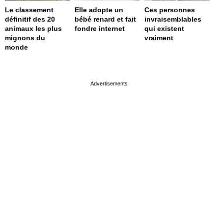
Le classement
Elle adopte un
Ces personnes
définitif des 20
bébé renard et fait
invraisemblables
animaux les plus
fondre internet
qui existent
mignons du
vraiment
monde
page served in 0.002s (0,4)