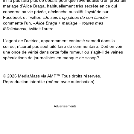
Il n'a pas fallu plus de détails pour que l'éventualité d'un prochain
mariage d'Alice Braga, habituellement très secrète en ce qui
concerne sa vie privée, déclenche aussitôt l'hystérie sur
Facebook et Twitter. «
Je suis trop jaloux de son fiancé
»
commente l'un, «
Alice Braga + mariage = toutes mes
félicitations
», twittait l'autre.
L'agent de l'actrice, apparemment contacté samedi dans la
soirée, n'aurait pas souhaité faire de commentaire. Doit-on voir
une once de vérité dans cette folle rumeur ou s'agit-il de vaines
spéculations de journalistes en manque de scoop?
© 2026 MédiaMass via AMP™ Tous droits réservés.
Reproduction interdite (même avec autorisation).