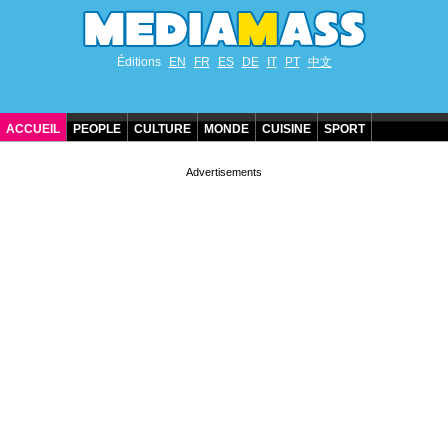
Éditions
EN
FR
ES
DE
IT
PT
中文
ACCUEIL
PEOPLE
CULTURE
MONDE
CUISINE
SPORT
ANNIVERSAIRES DE STARS
CONTACT