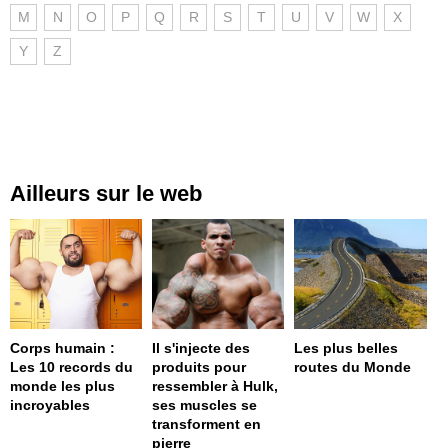
M
N
O
P
Q
R
S
T
U
V
W
X
Y
Z
Ailleurs sur le web
Corps humain :
Il s'injecte des
Les plus belles
Les 10 records du
produits pour
routes du Monde
monde les plus
ressembler à Hulk,
incroyables
ses muscles se
transforment en
pierre