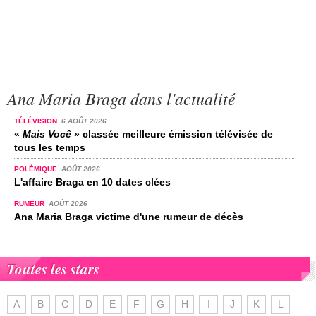
Ana Maria Braga dans l'actualité
TÉLÉVISION
6 AOÛT 2026
«
Mais Você
» classée meilleure émission télévisée de
tous les temps
POLÉMIQUE
AOÛT 2026
L'affaire Braga en 10 dates clées
RUMEUR
AOÛT 2026
Ana Maria Braga victime d'une rumeur de décès
Toutes les stars
A
B
C
D
E
F
G
H
I
J
K
L