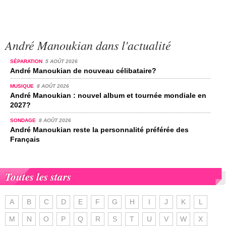
André Manoukian dans l'actualité
SÉPARATION
5 AOÛT 2026
André Manoukian de nouveau célibataire?
MUSIQUE
8 AOÛT 2026
André Manoukian : nouvel album et tournée mondiale en
2027?
SONDAGE
8 AOÛT 2026
André Manoukian reste la personnalité préférée des
Français
Toutes les stars
A
B
C
D
E
F
G
H
I
J
K
L
M
N
O
P
Q
R
S
T
U
V
W
X