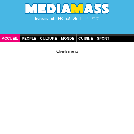
Éditions
EN
FR
ES
DE
IT
PT
中文
ACCUEIL
PEOPLE
CULTURE
MONDE
CUISINE
SPORT
ANNIVERSAIRES DE STARS
CONTACT