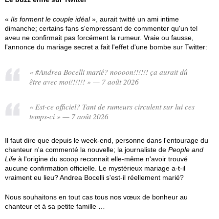
«
Ils forment le couple idéal
», aurait twitté un ami intime
dimanche; certains fans s'empressant de commenter qu'un tel
aveu ne confirmait pas forcément la rumeur. Vraie ou fausse,
l'annonce du mariage secret a fait l'effet d'une bombe sur Twitter:
« #Andrea Bocelli marié? noooon!!!!!! ça aurait dû
être avec moi!!!!!! » — 7 août 2026
« Est-ce officiel? Tant de rumeurs circulent sur lui ces
temps-ci » — 7 août 2026
Il faut dire que depuis le week-end, personne dans l'entourage du
chanteur n'a commenté la nouvelle; la journaliste de
People and
Life
à l'origine du scoop reconnait elle-même n'avoir trouvé
aucune confirmation officielle. Le mystérieux mariage a-t-il
vraiment eu lieu? Andrea Bocelli s'est-il réellement marié?
Nous souhaitons en tout cas tous nos vœux de bonheur au
chanteur et à sa petite famille …