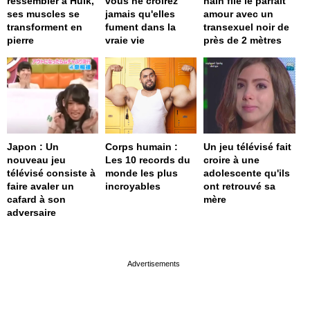
ressembler à Hulk,
vous ne croirez
nain file le parfait
ses muscles se
jamais qu'elles
amour avec un
transforment en
fument dans la
transexuel noir de
pierre
vraie vie
près de 2 mètres
Japon : Un
Corps humain :
Un jeu télévisé fait
nouveau jeu
Les 10 records du
croire à une
télévisé consiste à
monde les plus
adolescente qu'ils
faire avaler un
incroyables
ont retrouvé sa
cafard à son
mère
adversaire
page served in 0s (0,4)