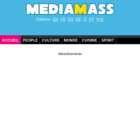
Éditions
EN
FR
ES
DE
IT
PT
中文
ACCUEIL
PEOPLE
CULTURE
MONDE
CUISINE
SPORT
ANNIVERSAIRES DE STARS
CONTACT