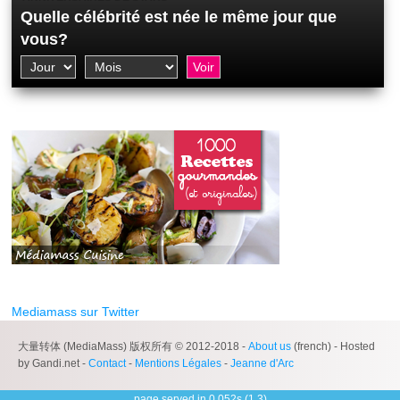
Quelle célébrité est née le même jour que
vous?
Mediamass sur Twitter
大量转体 (MediaMass) 版权所有 © 2012-2018 -
About us
(french) - Hosted
by Gandi.net -
Contact
-
Mentions Légales
-
Jeanne d'Arc
page served in 0.052s (1,3)