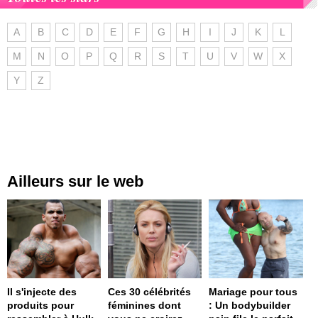
A
B
C
D
E
F
G
H
I
J
K
L
M
N
O
P
Q
R
S
T
U
V
W
X
Y
Z
Ailleurs sur le web
Il s'injecte des
Ces 30 célébrités
Mariage pour tous
produits pour
féminines dont
: Un bodybuilder