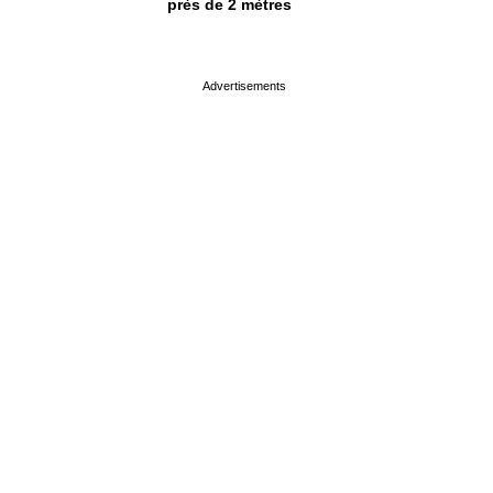
près de 2 mètres
page served in 0s (0,4)