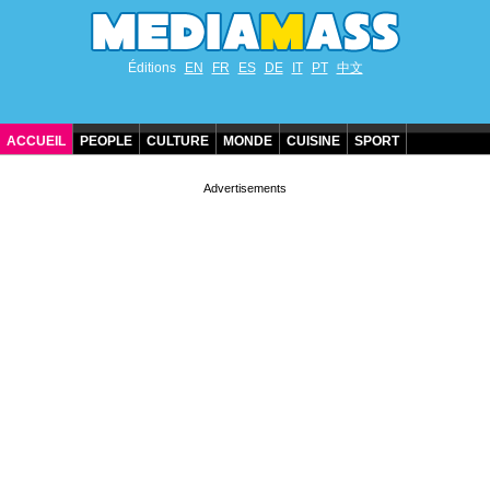
Éditions
EN
FR
ES
DE
IT
PT
中文
ACCUEIL
PEOPLE
CULTURE
MONDE
CUISINE
SPORT
ANNIVERSAIRES DE STARS
CONTACT