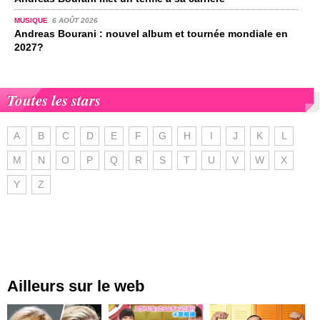
MUSIQUE
6 AOÛT 2026
Andreas Bourani : nouvel album et tournée mondiale en
2027?
Toutes les stars
A
B
C
D
E
F
G
H
I
J
K
L
M
N
O
P
Q
R
S
T
U
V
W
X
Y
Z
Ailleurs sur le web