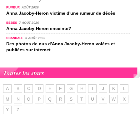
RUMEUR
AOÛT 2026
Anna Jacoby-Heron victime d'une rumeur de décès
BÉBÉS
7 AOÛT 2026
Anna Jacoby-Heron enceinte?
SCANDALE
9 AOÛT 2026
Des photos de nus d'Anna Jacoby-Heron volées et
publiées sur internet
Toutes les stars
A
B
C
D
E
F
G
H
I
J
K
L
M
N
O
P
Q
R
S
T
U
V
W
X
Y
Z