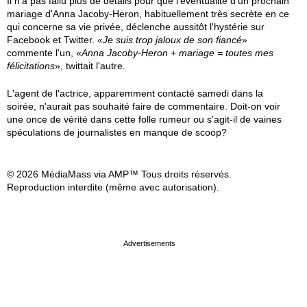
Il n'a pas fallu plus de détails pour que l'éventualité d'un prochain
mariage d'Anna Jacoby-Heron, habituellement très secrète en ce
qui concerne sa vie privée, déclenche aussitôt l'hystérie sur
Facebook et Twitter. «
Je suis trop jaloux de son fiancé
»
commente l'un, «
Anna Jacoby-Heron + mariage = toutes mes
félicitations
», twittait l'autre.
L'agent de l'actrice, apparemment contacté samedi dans la
soirée, n'aurait pas souhaité faire de commentaire. Doit-on voir
une once de vérité dans cette folle rumeur ou s'agit-il de vaines
spéculations de journalistes en manque de scoop?
© 2026 MédiaMass via AMP™ Tous droits réservés.
Reproduction interdite (même avec autorisation).