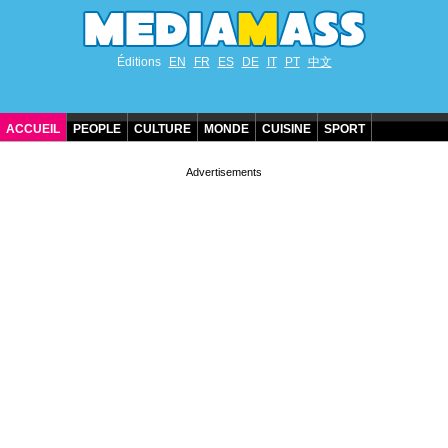
Éditions
EN
FR
ES
DE
IT
PT
中文
ACCUEIL
PEOPLE
CULTURE
MONDE
CUISINE
SPORT
ANNIVERSAIRES DE STARS
CONTACT