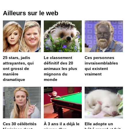
Ailleurs sur le web
25 stars, jadis
Le classement
Ces personnes
attrayantes, qui
définitif des 20
invraisemblables
ont grossi de
animaux les plus
qui existent
manière
mignons du
vraiment
dramatique
monde
Ces 30 célébrités
À 3 ans il a déjà le
Elle adopte un