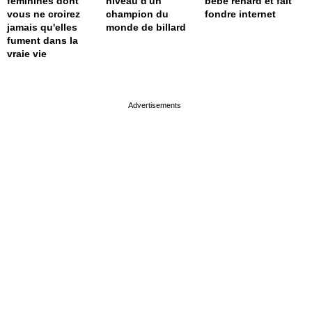
féminines dont
niveau d'un
bébé renard et fait
vous ne croirez
champion du
fondre internet
jamais qu'elles
monde de billard
fument dans la
vraie vie
page served in 0s (0,4)