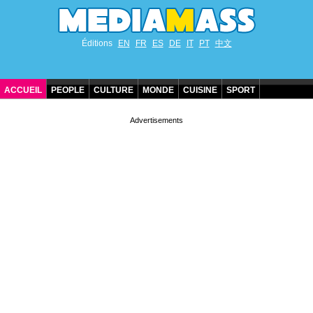
Éditions
EN
FR
ES
DE
IT
PT
中文
ACCUEIL
PEOPLE
CULTURE
MONDE
CUISINE
SPORT
ANNIVERSAIRES DE STARS
CONTACT