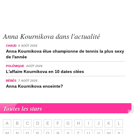
Anna Kournikova dans l'actualité
CHAUD
8 AOÛT 2026
Anna Kournikova élue championne de tennis la plus sexy
de l'année
POLÉMIQUE
AOÛT 2026
L'affaire Kournikova en 10 dates clées
BÉBÉS
7 AOÛT 2026
Anna Kournikova enceinte?
Toutes les stars
A
B
C
D
E
F
G
H
I
J
K
L
M
N
O
P
Q
R
S
T
U
V
W
X