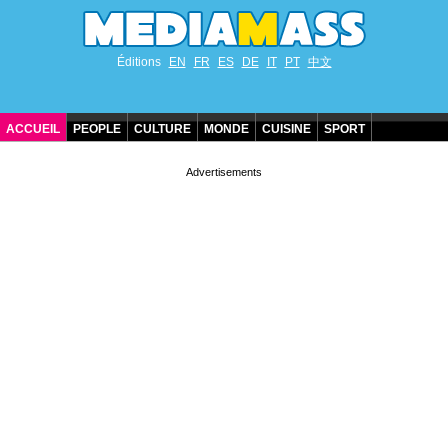
Éditions
EN
FR
ES
DE
IT
PT
中文
ACCUEIL
PEOPLE
CULTURE
MONDE
CUISINE
SPORT
ANNIVERSAIRES DE STARS
CONTACT