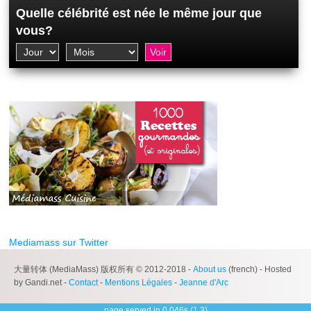
Quelle célébrité est née le même jour que
vous?
Mediamass sur Twitter
大量转体 (MediaMass) 版权所有 © 2012-2018 -
About us
(french) - Hosted
by Gandi.net -
Contact
-
Mentions Légales
-
Jeanne d'Arc
page served in 0.046s (1,3)