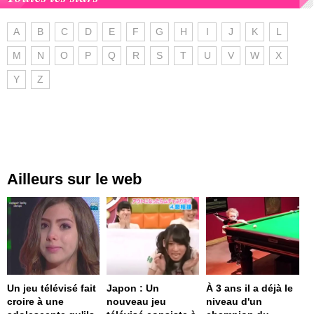
A
B
C
D
E
F
G
H
I
J
K
L
M
N
O
P
Q
R
S
T
U
V
W
X
Y
Z
Ailleurs sur le web
Un jeu télévisé fait
Japon : Un
À 3 ans il a déjà le
croire à une
nouveau jeu
niveau d'un