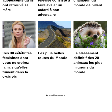
adolescente qu'ils
télévisé consiste à
champion du
ont retrouvé sa
faire avaler un
monde de billard
mère
cafard à son
adversaire
Ces 30 célébrités
Les plus belles
Le classement
féminines dont
routes du Monde
définitif des 20
vous ne croirez
animaux les plus
jamais qu'elles
mignons du
fument dans la
monde
vraie vie
page served in 0s (0,4)