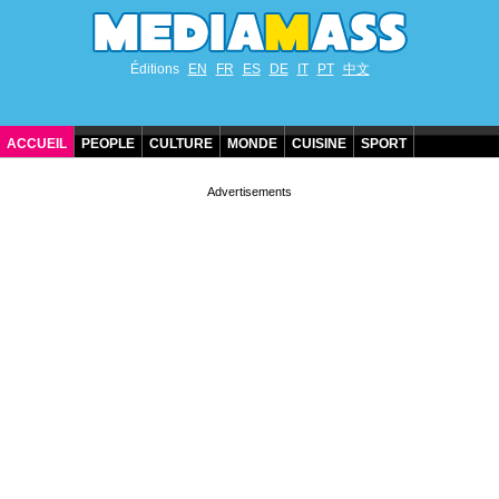
Éditions
EN
FR
ES
DE
IT
PT
中文
ACCUEIL
PEOPLE
CULTURE
MONDE
CUISINE
SPORT
ANNIVERSAIRES DE STARS
CONTACT