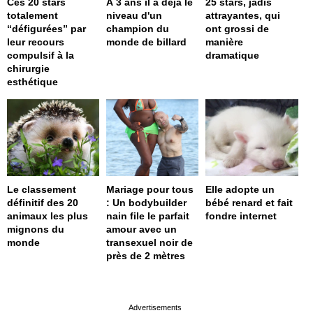
Ces 20 stars
À 3 ans il a déjà le
25 stars, jadis
totalement
niveau d'un
attrayantes, qui
“défigurées” par
champion du
ont grossi de
leur recours
monde de billard
manière
compulsif à la
dramatique
chirurgie
esthétique
Le classement
Mariage pour tous
Elle adopte un
définitif des 20
: Un bodybuilder
bébé renard et fait
animaux les plus
nain file le parfait
fondre internet
mignons du
amour avec un
monde
transexuel noir de
près de 2 mètres
page served in 0s (0,4)