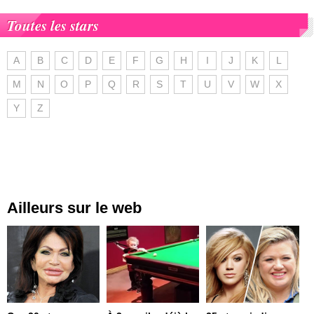
Toutes les stars
A
B
C
D
E
F
G
H
I
J
K
L
M
N
O
P
Q
R
S
T
U
V
W
X
Y
Z
Ailleurs sur le web