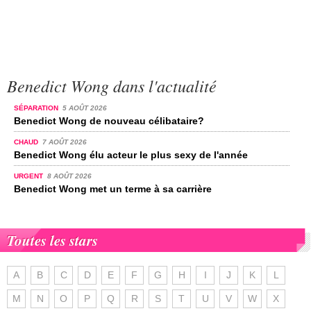
Benedict Wong dans l'actualité
SÉPARATION
5 AOÛT 2026
Benedict Wong de nouveau célibataire?
CHAUD
7 AOÛT 2026
Benedict Wong élu acteur le plus sexy de l'année
URGENT
8 AOÛT 2026
Benedict Wong met un terme à sa carrière
Toutes les stars
A
B
C
D
E
F
G
H
I
J
K
L
M
N
O
P
Q
R
S
T
U
V
W
X