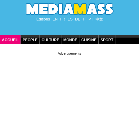
Éditions
EN
FR
ES
DE
IT
PT
中文
ACCUEIL
PEOPLE
CULTURE
MONDE
CUISINE
SPORT
ANNIVERSAIRES DE STARS
CONTACT