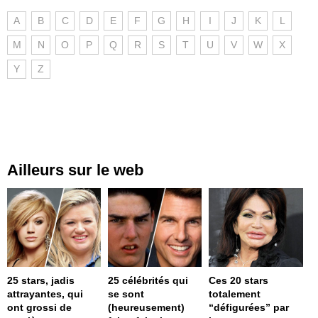
A
B
C
D
E
F
G
H
I
J
K
L
M
N
O
P
Q
R
S
T
U
V
W
X
Y
Z
Ailleurs sur le web
25 stars, jadis
25 célébrités qui
Ces 20 stars
attrayantes, qui
se sont
totalement
ont grossi de
(heureusement)
“défigurées” par