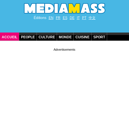
Éditions
EN
FR
ES
DE
IT
PT
中文
ACCUEIL
PEOPLE
CULTURE
MONDE
CUISINE
SPORT
ANNIVERSAIRES DE STARS
CONTACT