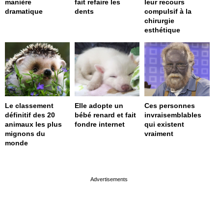
manière
fait refaire les
leur recours
dramatique
dents
compulsif à la
chirurgie
esthétique
Le classement
Elle adopte un
Ces personnes
définitif des 20
bébé renard et fait
invraisemblables
animaux les plus
fondre internet
qui existent
mignons du
vraiment
monde
page served in 0s (0,4)