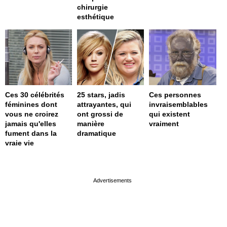
chirurgie
esthétique
Ces 30 célébrités
25 stars, jadis
Ces personnes
féminines dont
attrayantes, qui
invraisemblables
vous ne croirez
ont grossi de
qui existent
jamais qu'elles
manière
vraiment
fument dans la
dramatique
vraie vie
page served in 0s (0,4)