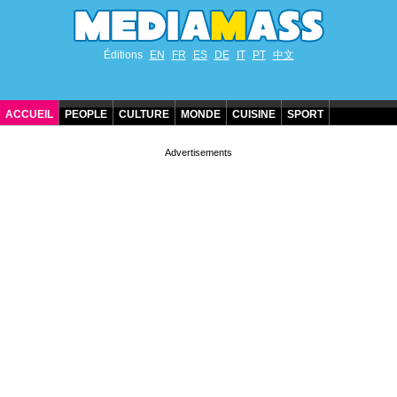
Éditions
EN
FR
ES
DE
IT
PT
中文
ACCUEIL
PEOPLE
CULTURE
MONDE
CUISINE
SPORT
ANNIVERSAIRES DE STARS
CONTACT