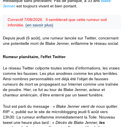
médiatique sans précédent. Pas de panique, à 33 ans
Blake
Jenner
est toujours vivant et bien portant.
Correctif 7/08/2026 : Il semblerait que cette rumeur soit
infondée.
(en savoir plus)
Depuis jeudi (6 août), une rumeur lancée sur Twitter, concernant
une potentielle mort de Blake Jenner, enflamme le réseau social.
Rumeur planétaire, l'effet Twitter
Le réseau Twitter colporte toutes sortes d’informations, les vraies
comme les fausses. Les plus anodines comme les plus terribles.
Ainsi nombres personnalités ont déjà été l'objet de fausses
rumeurs de mort se propageant sur Internet comme une traînée
de poudre. Hier, ce fut au tour de Blake Jenner, acteur et
chanteur américain, d’être enterré par un tweet funèbre.
Tout est parti du message : «
Blake Jenner vient de nous quitter.
RIP.
», publié sur le site de microblogging jeudi 6 août vers
13h30. La rumeur enflamme immédiatement la Toile. Nouveau
tweet une heure plus tard : «
Décès de Blake Jenner,
les