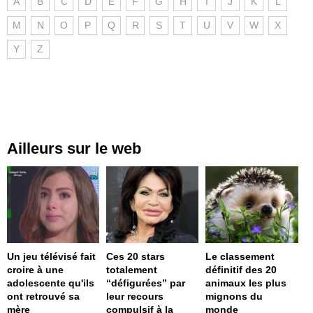
A
B
C
D
E
F
G
H
I
J
K
L
M
N
O
P
Q
R
S
T
U
V
W
X
Y
Z
Ailleurs sur le web
Un jeu télévisé fait
Ces 20 stars
Le classement
croire à une
totalement
définitif des 20
adolescente qu'ils
“défigurées” par
animaux les plus
ont retrouvé sa
leur recours
mignons du
mère
compulsif à la
monde