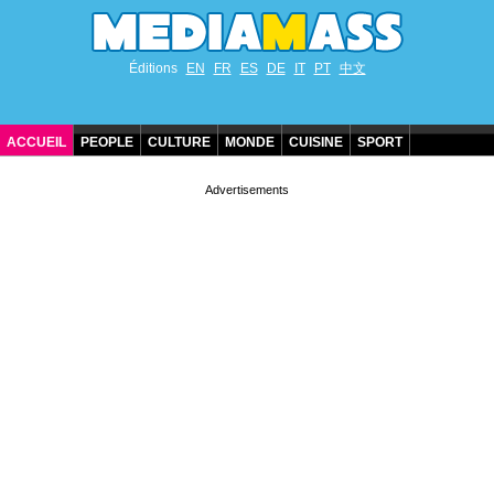
Éditions
EN
FR
ES
DE
IT
PT
中文
ACCUEIL
PEOPLE
CULTURE
MONDE
CUISINE
SPORT
ANNIVERSAIRES DE STARS
CONTACT