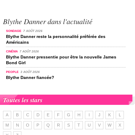
Blythe Danner dans l'actualité
SONDAGE
7 AOÛT 2026
Blythe Danner reste la personnalité préférée des
Américains
CINÉMA
7 AOÛT 2026
Blythe Danner pressentie pour être la nouvelle James
Bond Girl
PEOPLE
3 AOÛT 2026
Blythe Danner fiancée?
Toutes les stars
A
B
C
D
E
F
G
H
I
J
K
L
M
N
O
P
Q
R
S
T
U
V
W
X