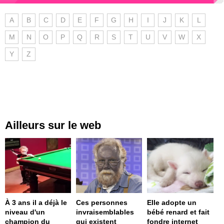
A
B
C
D
E
F
G
H
I
J
K
L
M
N
O
P
Q
R
S
T
U
V
W
X
Y
Z
Ailleurs sur le web
À 3 ans il a déjà le
Ces personnes
Elle adopte un
niveau d'un
invraisemblables
bébé renard et fait
champion du
qui existent
fondre internet