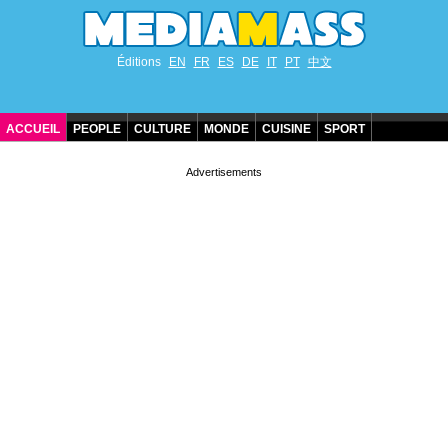
Éditions
EN
FR
ES
DE
IT
PT
中文
ACCUEIL
PEOPLE
CULTURE
MONDE
CUISINE
SPORT
ANNIVERSAIRES DE STARS
CONTACT