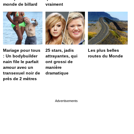
monde de billard
vraiment
Mariage pour tous
25 stars, jadis
Les plus belles
: Un bodybuilder
attrayantes, qui
routes du Monde
nain file le parfait
ont grossi de
amour avec un
manière
transexuel noir de
dramatique
près de 2 mètres
page served in 0.001s (0,4)