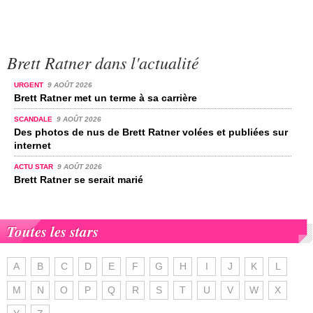
Brett Ratner dans l'actualité
URGENT
9 AOÛT 2026
Brett Ratner met un terme à sa carrière
SCANDALE
9 AOÛT 2026
Des photos de nus de Brett Ratner volées et publiées sur
internet
ACTU STAR
9 AOÛT 2026
Brett Ratner se serait marié
Toutes les stars
A
B
C
D
E
F
G
H
I
J
K
L
M
N
O
P
Q
R
S
T
U
V
W
X