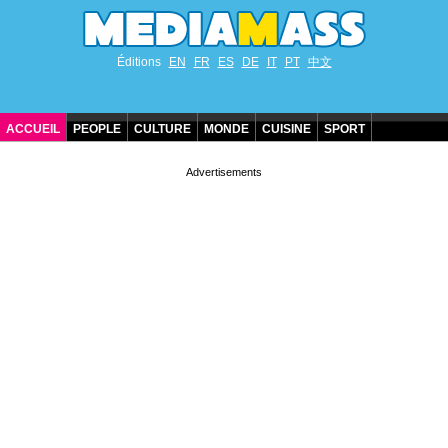
Éditions
EN
FR
ES
DE
IT
PT
中文
ACCUEIL
PEOPLE
CULTURE
MONDE
CUISINE
SPORT
ANNIVERSAIRES DE STARS
CONTACT