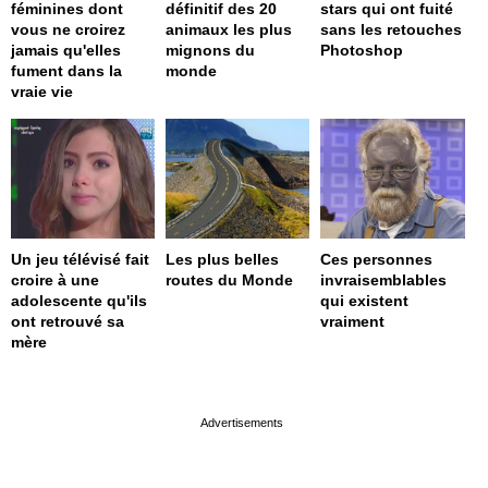
féminines dont
définitif des 20
stars qui ont fuité
vous ne croirez
animaux les plus
sans les retouches
jamais qu'elles
mignons du
Photoshop
fument dans la
monde
vraie vie
Un jeu télévisé fait
Les plus belles
Ces personnes
croire à une
routes du Monde
invraisemblables
adolescente qu'ils
qui existent
ont retrouvé sa
vraiment
mère
page served in 0s (0,4)