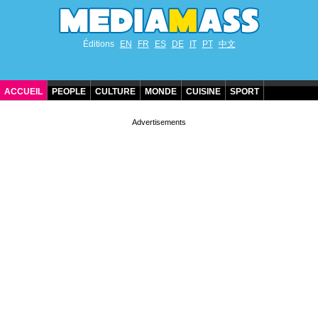
Éditions
EN
FR
ES
DE
IT
PT
中文
ACCUEIL
PEOPLE
CULTURE
MONDE
CUISINE
SPORT
ANNIVERSAIRES DE STARS
CONTACT