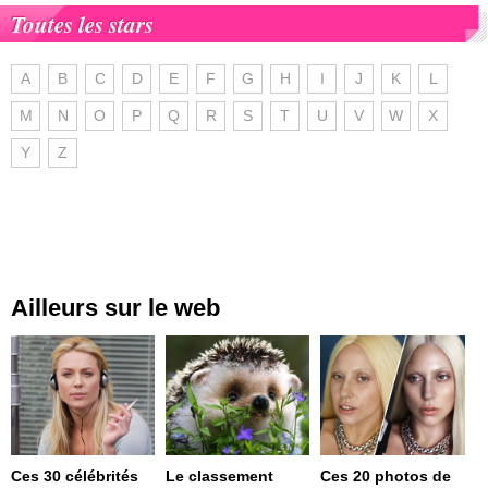
Toutes les stars
A
B
C
D
E
F
G
H
I
J
K
L
M
N
O
P
Q
R
S
T
U
V
W
X
Y
Z
Ailleurs sur le web
Ces 30 célébrités
Le classement
Ces 20 photos de