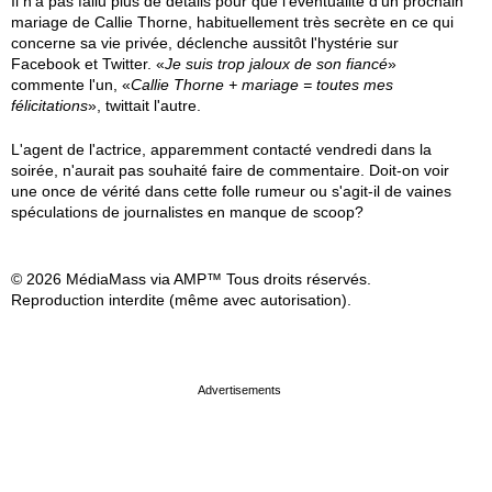
Il n'a pas fallu plus de détails pour que l'éventualité d'un prochain
mariage de Callie Thorne, habituellement très secrète en ce qui
concerne sa vie privée, déclenche aussitôt l'hystérie sur
Facebook et Twitter. «
Je suis trop jaloux de son fiancé
»
commente l'un, «
Callie Thorne + mariage = toutes mes
félicitations
», twittait l'autre.
L'agent de l'actrice, apparemment contacté vendredi dans la
soirée, n'aurait pas souhaité faire de commentaire. Doit-on voir
une once de vérité dans cette folle rumeur ou s'agit-il de vaines
spéculations de journalistes en manque de scoop?
© 2026 MédiaMass via AMP™ Tous droits réservés.
Reproduction interdite (même avec autorisation).