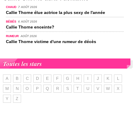
CHAUD
7 AOÛT 2026
Callie Thorne élue actrice la plus sexy de l'année
BÉBÉS
6 AOÛT 2026
Callie Thorne enceinte?
RUMEUR
AOÛT 2026
Callie Thorne victime d'une rumeur de décès
Toutes les stars
A
B
C
D
E
F
G
H
I
J
K
L
M
N
O
P
Q
R
S
T
U
V
W
X
Y
Z