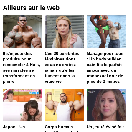
Ailleurs sur le web
Il s'injecte des
Ces 30 célébrités
Mariage pour tous
produits pour
féminines dont
: Un bodybuilder
ressembler à Hulk,
vous ne croirez
nain file le parfait
ses muscles se
jamais qu'elles
amour avec un
transforment en
fument dans la
transexuel noir de
pierre
vraie vie
près de 2 mètres
Japon : Un
Corps humain :
Un jeu télévisé fait