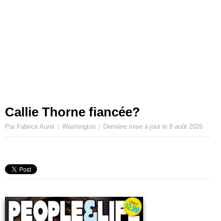
Callie Thorne fiancée?
Par Fabrice Aurel
Washington
Dernière mise à jour le
8 août 2026