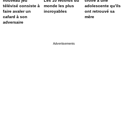
nouveau jeu
Les 10 records du
croire à une
télévisé consiste à
monde les plus
adolescente qu'ils
faire avaler un
incroyables
ont retrouvé sa
cafard à son
mère
adversaire
page served in 0s (0,4)