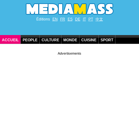
Éditions
EN
FR
ES
DE
IT
PT
中文
ACCUEIL
PEOPLE
CULTURE
MONDE
CUISINE
SPORT
ANNIVERSAIRES DE STARS
CONTACT