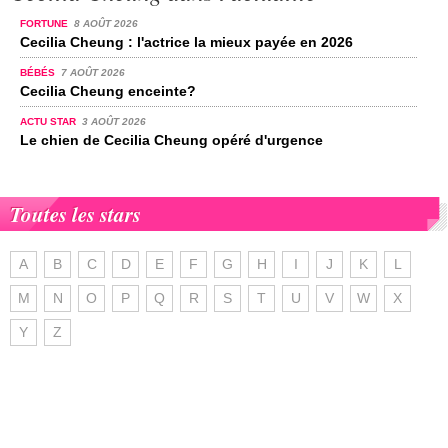
FORTUNE
8 AOÛT 2026
Cecilia Cheung : l'actrice la mieux payée en 2026
BÉBÉS
7 AOÛT 2026
Cecilia Cheung enceinte?
ACTU STAR
3 AOÛT 2026
Le chien de Cecilia Cheung opéré d'urgence
Toutes les stars
A
B
C
D
E
F
G
H
I
J
K
L
M
N
O
P
Q
R
S
T
U
V
W
X
Y
Z