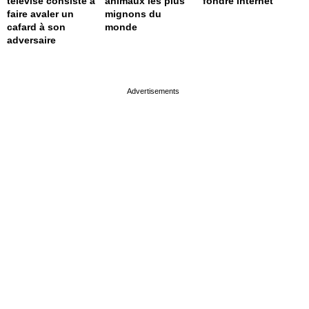
télévisé consiste à
animaux les plus
fondre internet
faire avaler un
mignons du
cafard à son
monde
adversaire
page served in 0.002s (0,4)