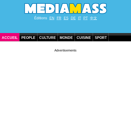
Éditions
EN
FR
ES
DE
IT
PT
中文
ACCUEIL
PEOPLE
CULTURE
MONDE
CUISINE
SPORT
ANNIVERSAIRES DE STARS
CONTACT