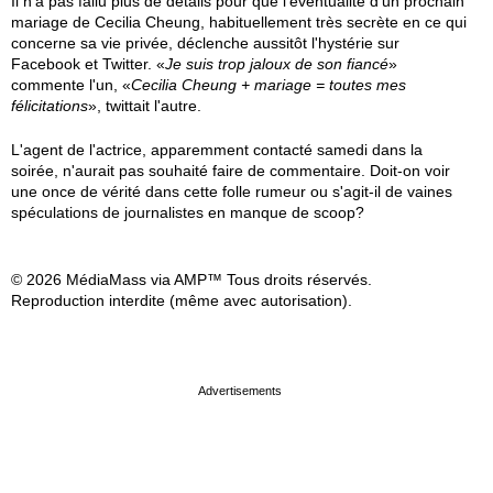
Il n'a pas fallu plus de détails pour que l'éventualité d'un prochain
mariage de Cecilia Cheung, habituellement très secrète en ce qui
concerne sa vie privée, déclenche aussitôt l'hystérie sur
Facebook et Twitter. «
Je suis trop jaloux de son fiancé
»
commente l'un, «
Cecilia Cheung + mariage = toutes mes
félicitations
», twittait l'autre.
L'agent de l'actrice, apparemment contacté samedi dans la
soirée, n'aurait pas souhaité faire de commentaire. Doit-on voir
une once de vérité dans cette folle rumeur ou s'agit-il de vaines
spéculations de journalistes en manque de scoop?
© 2026 MédiaMass via AMP™ Tous droits réservés.
Reproduction interdite (même avec autorisation).