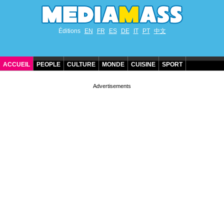
Éditions
EN
FR
ES
DE
IT
PT
中文
ACCUEIL
PEOPLE
CULTURE
MONDE
CUISINE
SPORT
ANNIVERSAIRES DE STARS
CONTACT