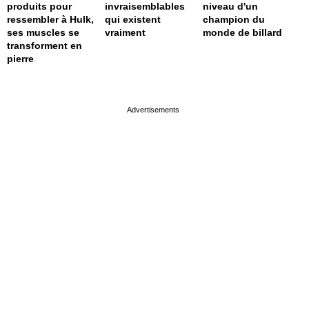
produits pour
invraisemblables
niveau d'un
ressembler à Hulk,
qui existent
champion du
ses muscles se
vraiment
monde de billard
transforment en
pierre
page served in 0s (0,4)