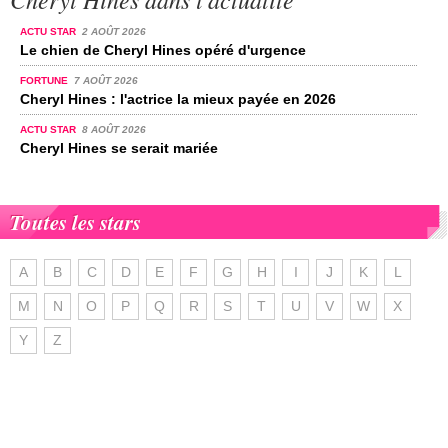
ACTU STAR
2 AOÛT 2026
Le chien de Cheryl Hines opéré d'urgence
FORTUNE
7 AOÛT 2026
Cheryl Hines : l'actrice la mieux payée en 2026
ACTU STAR
8 AOÛT 2026
Cheryl Hines se serait mariée
Toutes les stars
A
B
C
D
E
F
G
H
I
J
K
L
M
N
O
P
Q
R
S
T
U
V
W
X
Y
Z