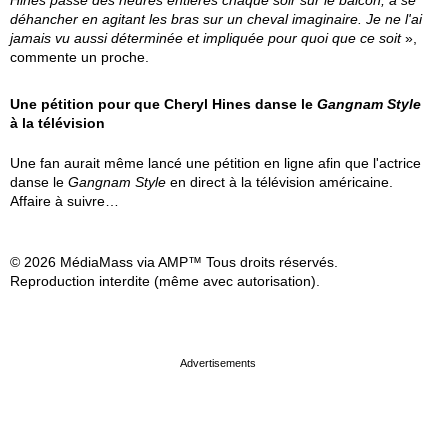
Hines passe des heures entières chaque soir sur le balcon, à se
déhancher en agitant les bras sur un cheval imaginaire. Je ne l'ai
jamais vu aussi déterminée et impliquée pour quoi que ce soit
»,
commente un proche.
Une pétition pour que Cheryl Hines danse le
Gangnam Style
à la télévision
Une fan aurait même lancé une pétition en ligne afin que l'actrice
danse le
Gangnam Style
en direct à la télévision américaine.
Affaire à suivre…
© 2026 MédiaMass via AMP™ Tous droits réservés.
Reproduction interdite (même avec autorisation).