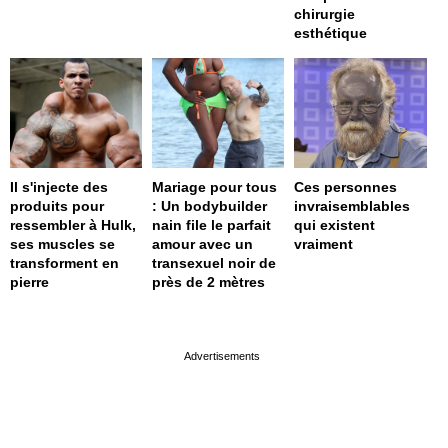
chirurgie
esthétique
Il s'injecte des
Mariage pour tous
Ces personnes
produits pour
: Un bodybuilder
invraisemblables
ressembler à Hulk,
nain file le parfait
qui existent
ses muscles se
amour avec un
vraiment
transforment en
transexuel noir de
pierre
près de 2 mètres
page served in 0s (0,4)