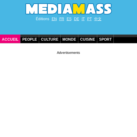
Éditions
EN
FR
ES
DE
IT
PT
中文
ACCUEIL
PEOPLE
CULTURE
MONDE
CUISINE
SPORT
ANNIVERSAIRES DE STARS
CONTACT