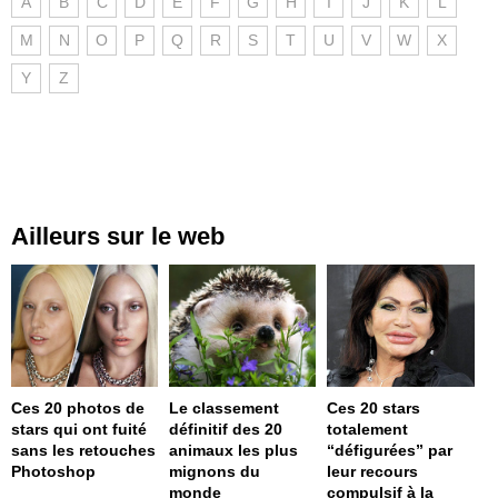
A
B
C
D
E
F
G
H
I
J
K
L
M
N
O
P
Q
R
S
T
U
V
W
X
Y
Z
Ailleurs sur le web
Ces 20 photos de
Le classement
Ces 20 stars
stars qui ont fuité
définitif des 20
totalement
sans les retouches
animaux les plus
“défigurées” par
Photoshop
mignons du
leur recours
monde
compulsif à la