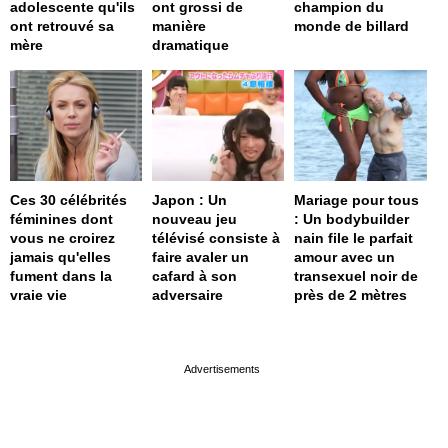
adolescente qu'ils
ont grossi de
champion du
ont retrouvé sa
manière
monde de billard
mère
dramatique
Ces 30 célébrités
Japon : Un
Mariage pour tous
féminines dont
nouveau jeu
: Un bodybuilder
vous ne croirez
télévisé consiste à
nain file le parfait
jamais qu'elles
faire avaler un
amour avec un
fument dans la
cafard à son
transexuel noir de
vraie vie
adversaire
près de 2 mètres
page served in 0s (0,4)