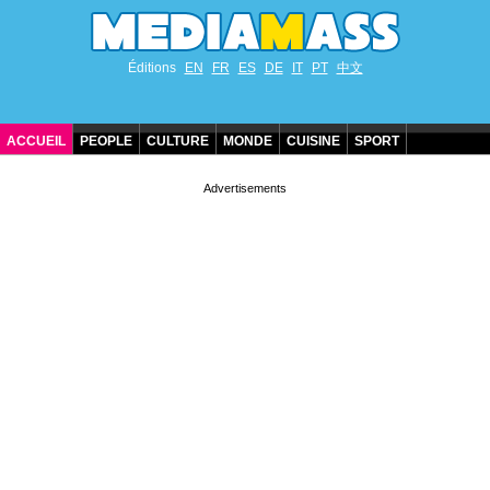
Éditions
EN
FR
ES
DE
IT
PT
中文
ACCUEIL
PEOPLE
CULTURE
MONDE
CUISINE
SPORT
ANNIVERSAIRES DE STARS
CONTACT