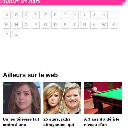
Toutes les stars
A
B
C
D
E
F
G
H
I
J
K
L
M
N
O
P
Q
R
S
T
U
V
W
X
Y
Z
Ailleurs sur le web
Un jeu télévisé fait
25 stars, jadis
À 3 ans il a déjà le
croire à une
attrayantes, qui
niveau d'un