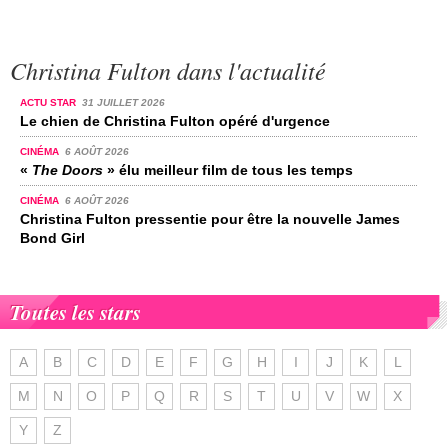
Christina Fulton dans l'actualité
ACTU STAR
31 JUILLET 2026
Le chien de Christina Fulton opéré d'urgence
CINÉMA
6 AOÛT 2026
«
The Doors
» élu meilleur film de tous les temps
CINÉMA
6 AOÛT 2026
Christina Fulton pressentie pour être la nouvelle James
Bond Girl
Toutes les stars
A
B
C
D
E
F
G
H
I
J
K
L
M
N
O
P
Q
R
S
T
U
V
W
X
Y
Z