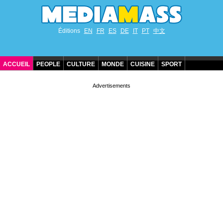
Éditions
EN
FR
ES
DE
IT
PT
中文
ACCUEIL
PEOPLE
CULTURE
MONDE
CUISINE
SPORT
ANNIVERSAIRES DE STARS
CONTACT