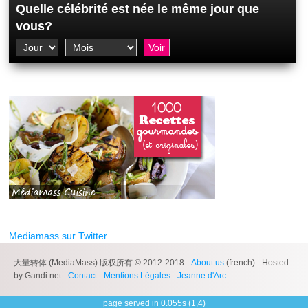
Quelle célébrité est née le même jour que
vous?
Mediamass sur Twitter
大量转体 (MediaMass) 版权所有 © 2012-2018 -
About us
(french) - Hosted
by Gandi.net -
Contact
-
Mentions Légales
-
Jeanne d'Arc
page served in 0.055s (1,4)