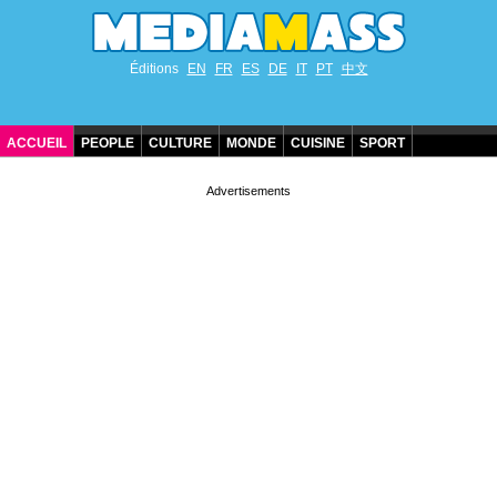
Éditions
EN
FR
ES
DE
IT
PT
中文
ACCUEIL
PEOPLE
CULTURE
MONDE
CUISINE
SPORT
ANNIVERSAIRES DE STARS
CONTACT