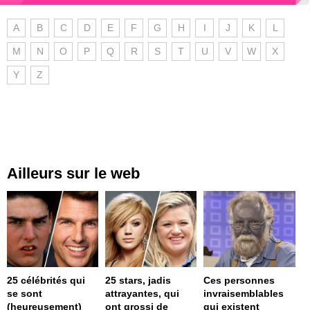
A
B
C
D
E
F
G
H
I
J
K
L
M
N
O
P
Q
R
S
T
U
V
W
X
Y
Z
Ailleurs sur le web
25 célébrités qui
25 stars, jadis
Ces personnes
se sont
attrayantes, qui
invraisemblables
(heureusement)
ont grossi de
qui existent