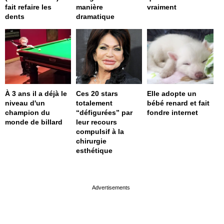
fait refaire les
manière
vraiment
dents
dramatique
À 3 ans il a déjà le
Ces 20 stars
Elle adopte un
niveau d'un
totalement
bébé renard et fait
champion du
“défigurées” par
fondre internet
monde de billard
leur recours
compulsif à la
chirurgie
esthétique
page served in 0s (0,4)