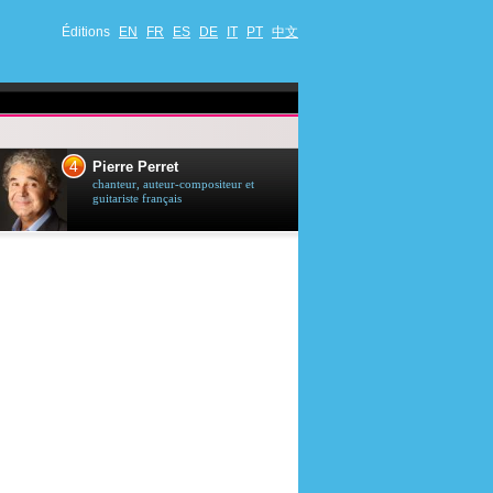
Éditions
EN
FR
ES
DE
IT
PT
中文
4
5
Pierre Perret
Jason Stath
chanteur, auteur-compositeur et
acteur britannique
guitariste français