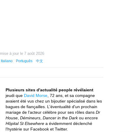
 mise à jour le
7 août 2026
Italiano
Português
中文
Plusieurs sites d'actualité people révélaient
jeudi que
David Morse
, 72 ans, et sa compagne
avaient été vus chez un bijoutier spécialisé dans les
bagues de fiançailles. L'éventualité d'un prochain
mariage de l'acteur célèbre pour ses rôles dans
Dr
House
,
Démineurs
,
Dancer in the Dark
ou encore
Hôpital St Elsewhere
a évidemment déclenché
l'hystérie sur Facebook et Twitter.