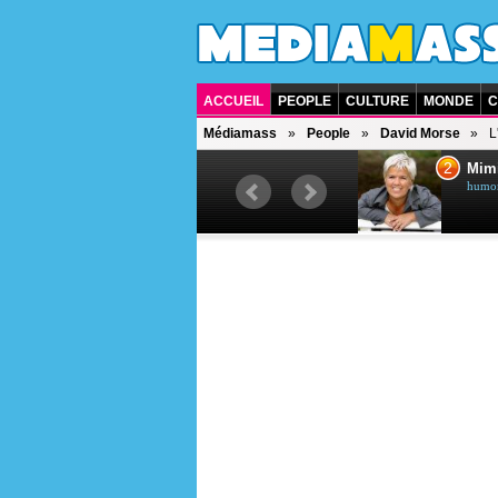
ACCUEIL
PEOPLE
CULTURE
MONDE
C
Médiamass
People
David Morse
L
1
2
Céline Dion
Mim
chanteuse québécoise
humori