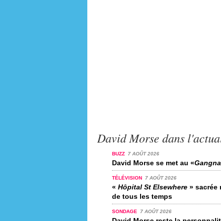
David Morse dans l'actual
BUZZ
7 AOÛT 2026
David Morse se met au «
Gangna
TÉLÉVISION
7 AOÛT 2026
«
Hôpital St Elsewhere
» sacrée m
de tous les temps
SONDAGE
7 AOÛT 2026
David Morse reste la personnali