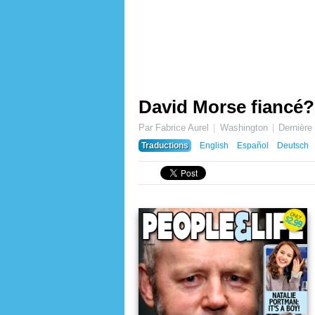
David Morse fiancé?
Par Fabrice Aurel
Washington
Dernière
Traductions
English
Español
Deutsch