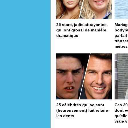
25 stars, jadis attrayantes,
Mariag
qui ont grossi de manière
bodybui
dramatique
parfai
transe
mètres
25 célébrités qui se sont
Ces 30
(heureusement) fait refaire
dont v
les dents
qu'ell
vraie v