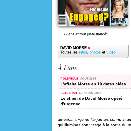
72 ans et tout juste fiancé?
DAVID MORSE
»
Toutes les
infos
,
photos
et
vidéo
.
À l'une
POLÉMIQUE
AOÛT 2026
L'affaire Morse en 10 dates clées
ACTU STAR
1ER AOÛT 2026
Le chien de David Morse opéré
d'urgence
américain, «
je ne l'ai jamais connu si 
qui illuminait son visage à la sortie du 