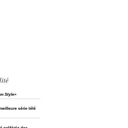
ité
m Style
»
eilleure série télé
té préférée des