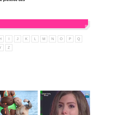
H
I
J
K
L
M
N
O
P
Q
Y
Z