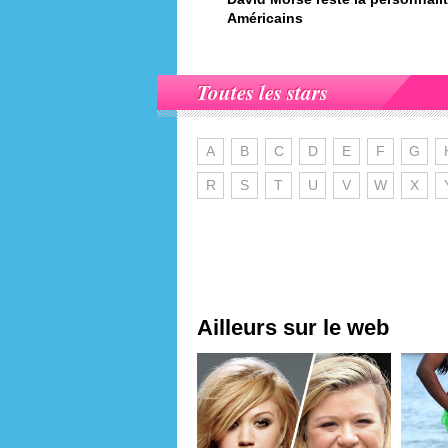
Américains
Toutes les stars
A
B
C
D
E
F
G
R
S
T
U
V
W
X
Ailleurs sur le web