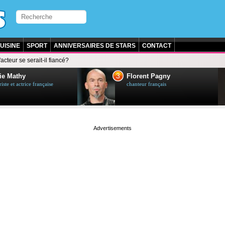
UISINE
SPORT
ANNIVERSAIRES DE STARS
CONTACT
'acteur se serait-il fiancé?
3
ie Mathy
Florent Pagny
ste et actrice française
chanteur français
page served in 0s (0,4)