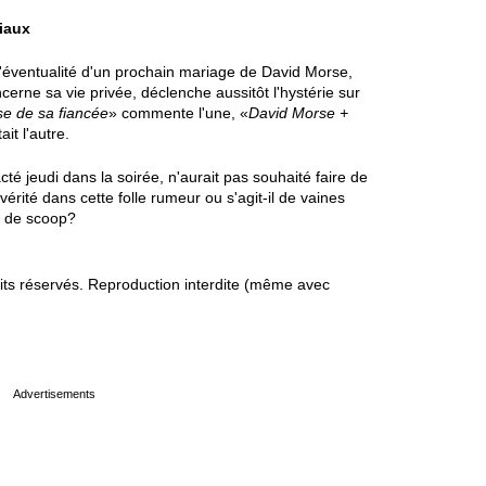
iaux
e l'éventualité d'un prochain mariage de David Morse,
cerne sa vie privée, déclenche aussitôt l'hystérie sur
use de sa fiancée
» commente l'une, «
David Morse +
tait l'autre.
té jeudi dans la soirée, n'aurait pas souhaité faire de
rité dans cette folle rumeur ou s'agit-il de vaines
e de scoop?
s réservés. Reproduction interdite (même avec