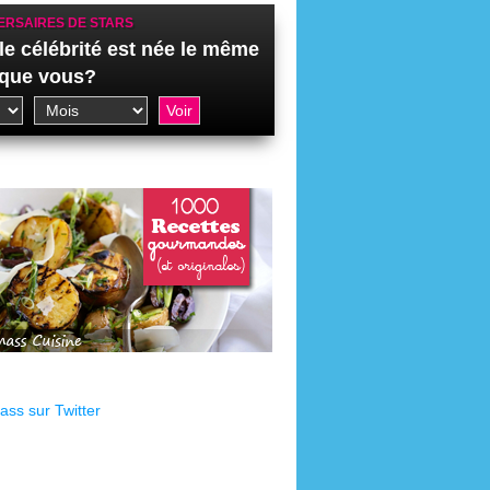
ERSAIRES DE STARS
le célébrité est née le même
 que vous?
ss sur Twitter