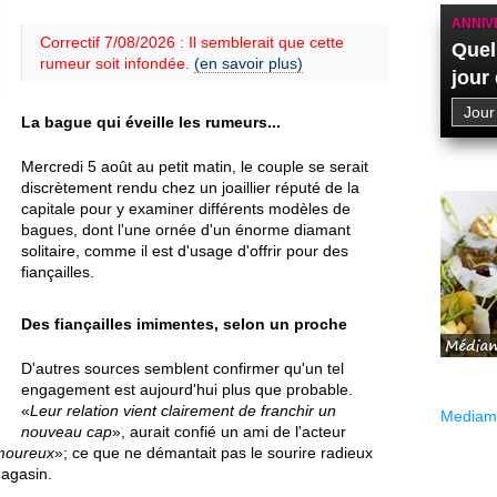
ANNIV
Correctif 7/08/2026 : Il semblerait que cette
Quel
rumeur soit infondée.
(en savoir plus)
jour
La bague qui éveille les rumeurs...
Mercredi 5 août au petit matin, le couple se serait
discrètement rendu chez un joaillier réputé de la
capitale pour y examiner différents modèles de
bagues, dont l'une ornée d'un énorme diamant
solitaire, comme il est d'usage d'offrir pour des
fiançailles.
Des fiançailles imimentes, selon un proche
D'autres sources semblent confirmer qu'un tel
engagement est aujourd'hui plus que probable.
«
Leur relation vient clairement de franchir un
Mediama
nouveau cap
», aurait confié un ami de l'acteur
amoureux
»; ce que ne démantait pas le sourire radieux
magasin.