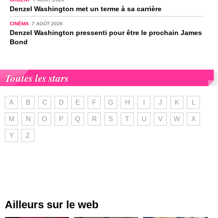
Denzel Washington met un terme à sa carrière
CINÉMA
7 AOÛT 2026
Denzel Washington pressenti pour être le prochain James
Bond
Toutes les stars
A
B
C
D
E
F
G
H
I
J
K
L
M
N
O
P
Q
R
S
T
U
V
W
X
Y
Z
Ailleurs sur le web