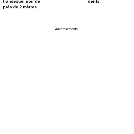
transexuel noir de
dents
près de 2 mètres
page served in 0s (0,4)