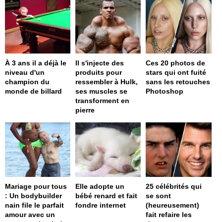
À 3 ans il a déjà le
Il s'injecte des
Ces 20 photos de
niveau d'un
produits pour
stars qui ont fuité
champion du
ressembler à Hulk,
sans les retouches
monde de billard
ses muscles se
Photoshop
transforment en
pierre
Mariage pour tous
Elle adopte un
25 célébrités qui
: Un bodybuilder
bébé renard et fait
se sont
nain file le parfait
fondre internet
(heureusement)
amour avec un
fait refaire les