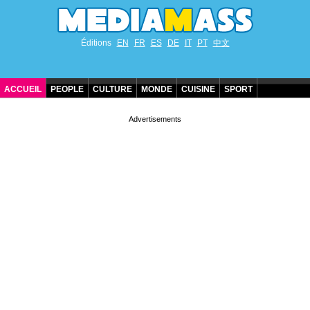
Éditions
EN
FR
ES
DE
IT
PT
中文
ACCUEIL
PEOPLE
CULTURE
MONDE
CUISINE
SPORT
ANNIVERSAIRES DE STARS
CONTACT