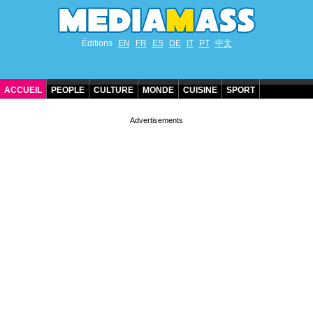
Éditions
EN
FR
ES
DE
IT
PT
中文
ACCUEIL
PEOPLE
CULTURE
MONDE
CUISINE
SPORT
ANNIVERSAIRES DE STARS
CONTACT