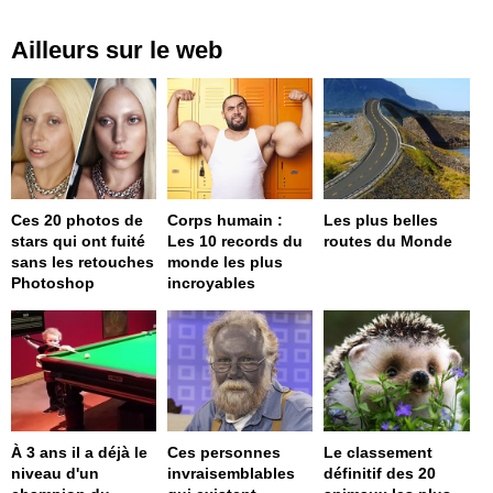
Ailleurs sur le web
Ces 20 photos de
Corps humain :
Les plus belles
stars qui ont fuité
Les 10 records du
routes du Monde
sans les retouches
monde les plus
Photoshop
incroyables
À 3 ans il a déjà le
Ces personnes
Le classement
niveau d'un
invraisemblables
définitif des 20