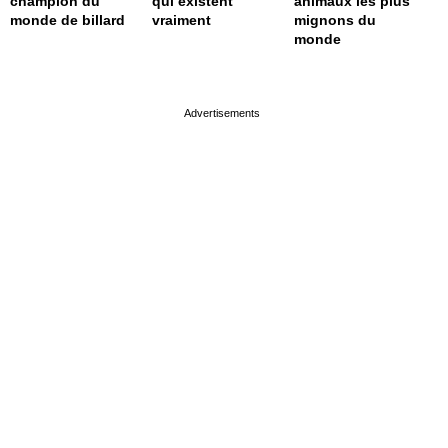
champion du
qui existent
animaux les plus
monde de billard
vraiment
mignons du
monde
page served in 0s (0,4)