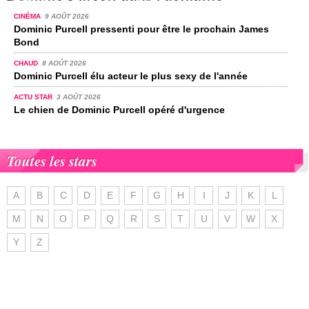
CINÉMA
9 AOÛT 2026
Dominic Purcell pressenti pour être le prochain James
Bond
CHAUD
8 AOÛT 2026
Dominic Purcell élu acteur le plus sexy de l'année
ACTU STAR
3 AOÛT 2026
Le chien de Dominic Purcell opéré d'urgence
Toutes les stars
A
B
C
D
E
F
G
H
I
J
K
L
M
N
O
P
Q
R
S
T
U
V
W
X
Y
Z