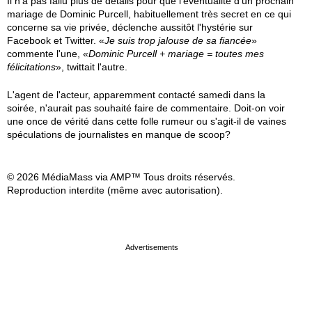
Il n'a pas fallu plus de détails pour que l'éventualité d'un prochain
mariage de Dominic Purcell, habituellement très secret en ce qui
concerne sa vie privée, déclenche aussitôt l'hystérie sur
Facebook et Twitter. «
Je suis trop jalouse de sa fiancée
»
commente l'une, «
Dominic Purcell + mariage = toutes mes
félicitations
», twittait l'autre.
L'agent de l'acteur, apparemment contacté samedi dans la
soirée, n'aurait pas souhaité faire de commentaire. Doit-on voir
une once de vérité dans cette folle rumeur ou s'agit-il de vaines
spéculations de journalistes en manque de scoop?
© 2026 MédiaMass via AMP™ Tous droits réservés.
Reproduction interdite (même avec autorisation).