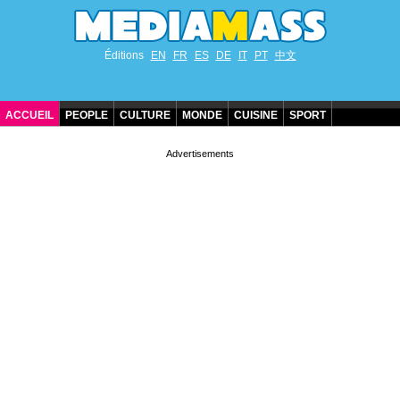
Éditions
EN
FR
ES
DE
IT
PT
中文
ACCUEIL
PEOPLE
CULTURE
MONDE
CUISINE
SPORT
ANNIVERSAIRES DE STARS
CONTACT