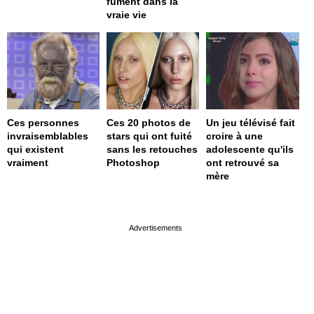
fument dans la
vraie vie
Ces personnes
Ces 20 photos de
Un jeu télévisé fait
invraisemblables
stars qui ont fuité
croire à une
qui existent
sans les retouches
adolescente qu'ils
vraiment
Photoshop
ont retrouvé sa
mère
page served in 0s (0,4)