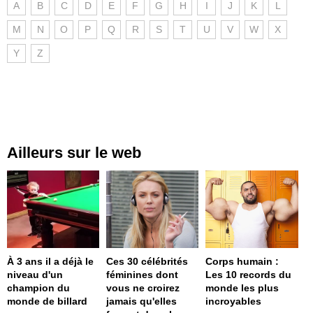
A
B
C
D
E
F
G
H
I
J
K
L
M
N
O
P
Q
R
S
T
U
V
W
X
Y
Z
Ailleurs sur le web
À 3 ans il a déjà le
Ces 30 célébrités
Corps humain :
niveau d'un
féminines dont
Les 10 records du
champion du
vous ne croirez
monde les plus
monde de billard
jamais qu'elles
incroyables