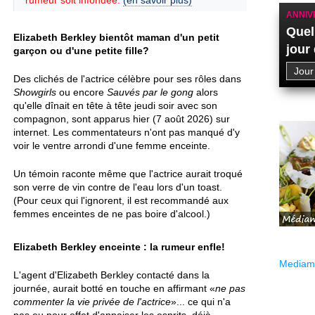
rumeur soit infondée.
(en savoir plus)
ANNIV
Quel
Elizabeth Berkley bientôt maman d'un petit
jour
garçon ou d'une petite fille?
Des clichés de l'actrice célèbre pour ses rôles dans
Showgirls
ou encore
Sauvés par le gong
alors
qu'elle dînait en tête à tête jeudi soir avec son
compagnon, sont apparus hier (7 août 2026) sur
internet. Les commentateurs n'ont pas manqué d'y
voir le ventre arrondi d'une femme enceinte.
Un témoin raconte même que l'actrice aurait troqué
son verre de vin contre de l'eau lors d'un toast.
(Pour ceux qui l'ignorent, il est recommandé aux
femmes enceintes de ne pas boire d'alcool.)
Elizabeth Berkley enceinte : la rumeur enfle!
Mediama
L'agent d'Elizabeth Berkley contacté dans la
journée, aurait botté en touche en affirmant «
ne pas
commenter la vie privée de l'actrice
»... ce qui n'a