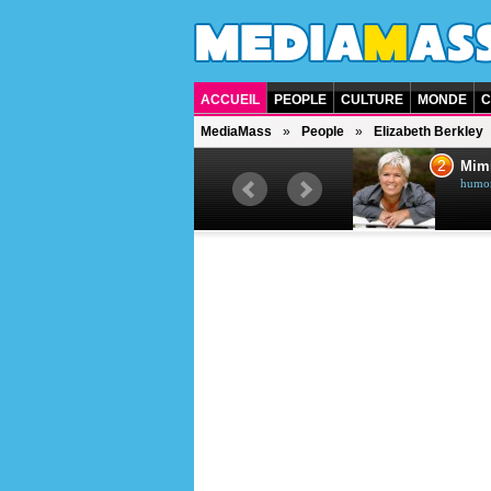
ACCUEIL
PEOPLE
CULTURE
MONDE
C
MediaMass
People
Elizabeth Berkley
1
2
Céline Dion
Mim
chanteuse québécoise
humori