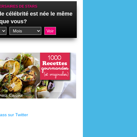
ERSAIRES DE STARS
le célébrité est née le même
 que vous?
ss sur Twitter