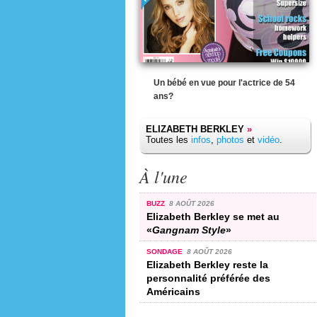
Un bébé en vue pour l'actrice de 54
ans?
ELIZABETH BERKLEY
»
Toutes les
infos
,
photos
et
vidéo
.
À l'une
BUZZ
8 AOÛT 2026
Elizabeth Berkley se met au
«
Gangnam Style
»
SONDAGE
8 AOÛT 2026
Elizabeth Berkley reste la
personnalité préférée des
Américains