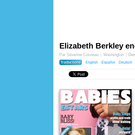
Elizabeth Berkley e
Par Séverine Cosneau
Washington
Der
Traductions
English
Español
Deutsch