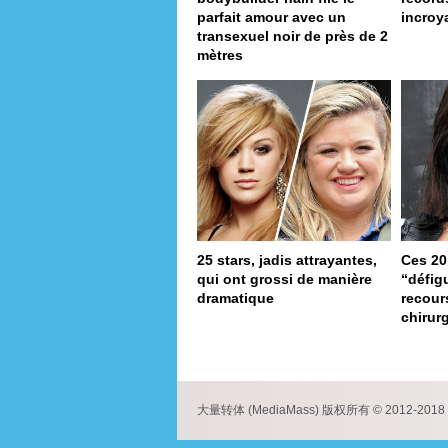
parfait amour avec un
incroy
transexuel noir de près de 2
mètres
25 stars, jadis attrayantes,
Ces 20
qui ont grossi de manière
“défig
dramatique
recour
chirur
page
大量转体 (MediaMass) 版权所有 © 2012-2018 