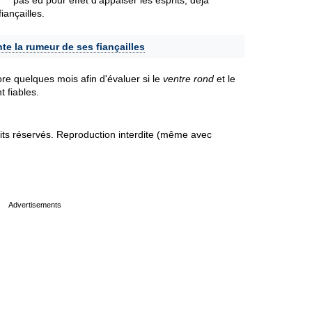
pas eu pour effet d'appaiser les esprits, déjà
ançailles.
te la rumeur de ses fiançailles
ore quelques mois afin d'évaluer si le
ventre rond
et le
t fiables.
s réservés. Reproduction interdite (même avec