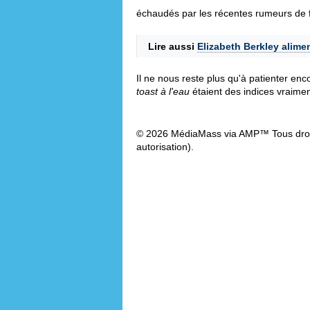
échaudés par les récentes rumeurs de fi
Lire aussi
Elizabeth Berkley alimen
Il ne nous reste plus qu'à patienter enc
toast à l'eau
étaient des indices vraimen
© 2026 MédiaMass via AMP™ Tous droit
autorisation).