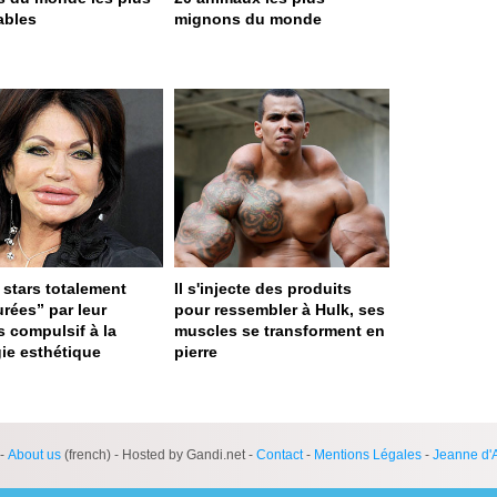
ables
mignons du monde
 stars totalement
Il s'injecte des produits
urées” par leur
pour ressembler à Hulk, ses
s compulsif à la
muscles se transforment en
gie esthétique
pierre
 served in 0.002s (0,4)
-
About us
(french) - Hosted by Gandi.net -
Contact
-
Mentions Légales
-
Jeanne d'