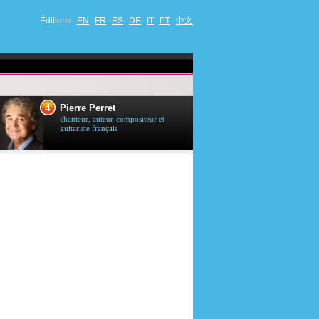
Éditions
EN
FR
ES
DE
IT
PT
中文
4
5
Pierre Perret
Jason Stath
chanteur, auteur-compositeur et
acteur britannique
guitariste français