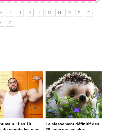
H
I
J
K
L
M
N
O
P
Q
Y
Z
humain : Les 10
Le classement définitif des
s du monde les plus
20 animaux les plus