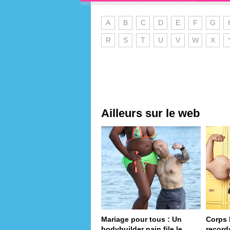
A
B
C
D
E
F
G
R
S
T
U
V
W
X
Ailleurs sur le web
Mariage pour tous : Un
Corps 
bodybuilder nain file le
record