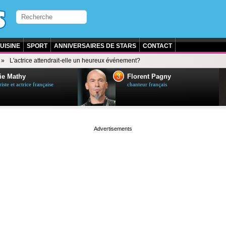
UISINE
SPORT
ANNIVERSAIRES DE STARS
CONTACT
L'actrice attendrait-elle un heureux événement?
3
ie Mathy
Florent Pagny
ste et actrice française
chanteur français
page served in 0s (0,4)