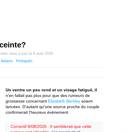
nceinte?
nière mise à jour le
8 août 2026
Italiano
Português
Un ventre un peu rond et un visage fatigué, il
n'en fallait pas plus pour que des rumeurs de
grossesse concernant
Elizabeth Berkley
soient
lancées. D'autant qu'une source proche du couple
confirmerait l'heureux événement.
Correctif 8/08/2026 : Il semblerait que cette