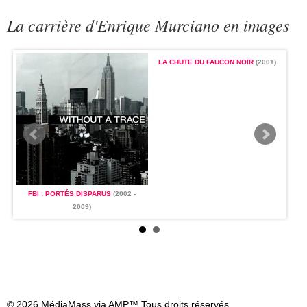
La carrière d'Enrique Murciano en images
1)
LA CHUTE DU FAUCON NOIR
(2001)
FBI : PORTÉS DISPARUS
(2002 -
FB
2009)
© 2026 MédiaMass via AMP™ Tous droits réservés.