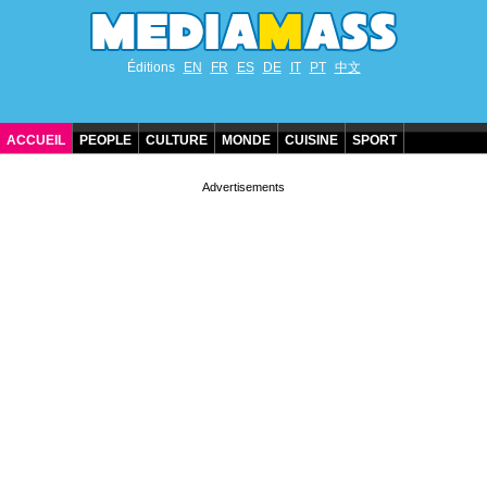
Éditions
EN
FR
ES
DE
IT
PT
中文
ACCUEIL
PEOPLE
CULTURE
MONDE
CUISINE
SPORT
ANNIVERSAIRES DE STARS
CONTACT