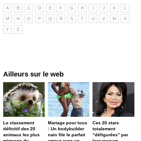
A
B
C
D
E
F
G
H
I
J
K
L
M
N
O
P
Q
R
S
T
U
V
W
X
Y
Z
Ailleurs sur le web
Le classement
Mariage pour tous
Ces 20 stars
définitif des 20
: Un bodybuilder
totalement
animaux les plus
nain file le parfait
“défigurées” par
mignons du
amour avec un
leur recours