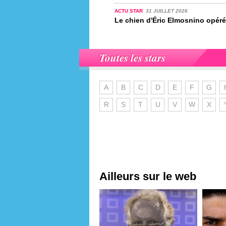
ACTU STAR
31 JUILLET 2026
Le chien d'Éric Elmosnino opér
Toutes les stars
A
B
C
D
E
F
G
R
S
T
U
V
W
X
Ailleurs sur le web