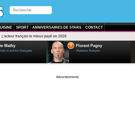
UISINE
SPORT
ANNIVERSAIRES DE STARS
CONTACT
L'acteur français le mieux payé en 2026
3
ie Mathy
Florent Pagny
ste et actrice française
chanteur français
page served in 0s (0,4)