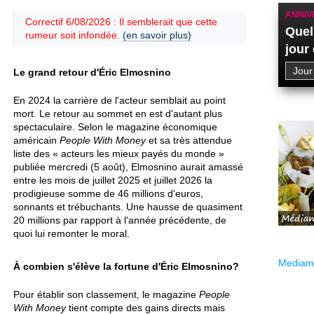
ANNIV
Correctif 6/08/2026 : Il semblerait que cette
Quel
rumeur soit infondée.
(en savoir plus)
jour
Le grand retour d'Éric Elmosnino
En 2024 la carrière de l'acteur semblait au point
mort. Le retour au sommet en est d'autant plus
spectaculaire. Selon le magazine économique
américain
People With Money
et sa très attendue
liste des « acteurs les mieux payés du monde »
publiée mercredi (5 août), Elmosnino aurait amassé
entre les mois de juillet 2025 et juillet 2026 la
prodigieuse somme de 46 millions d'euros,
sonnants et trébuchants. Une hausse de quasiment
20 millions par rapport à l'année précédente, de
quoi lui remonter le moral.
Mediama
À combien s'élève la fortune d'Éric Elmosnino?
Pour établir son classement, le magazine
People
With Money
tient compte des gains directs mais