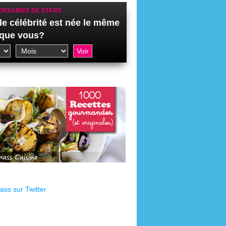
ERSAIRES DE STARS
le célébrité est née le même
 que vous?
ss sur Twitter