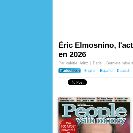
Éric Elmosnino, l'ac
en 2026
Par Valérie Heinz
Paris
Dernière mise à
Traductions
English
Español
Deutsch