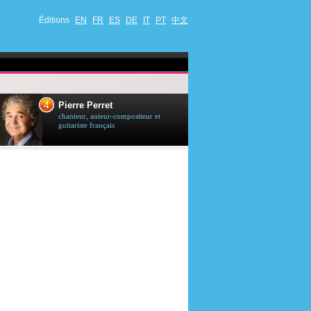
Éditions
EN
FR
ES
DE
IT
PT
中文
4
5
Pierre Perret
Jason Stath
chanteur, auteur-compositeur et
acteur britannique
guitariste français