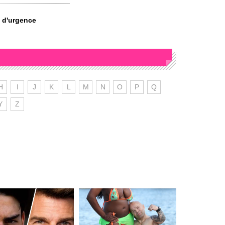
é d'urgence
H
I
J
K
L
M
N
O
P
Q
Y
Z