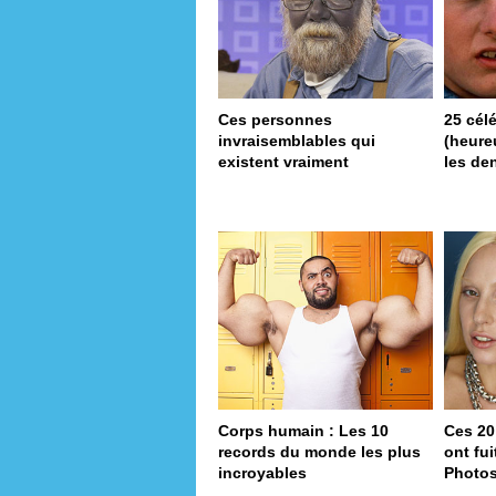
Ces personnes
25 cél
invraisemblables qui
(heureu
existent vraiment
les de
Corps humain : Les 10
Ces 20
records du monde les plus
ont fu
incroyables
Photo