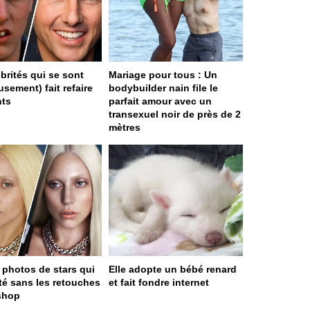
ébrités qui se sont
Mariage pour tous : Un
sement) fait refaire
bodybuilder nain file le
nts
parfait amour avec un
transexuel noir de près de 2
mètres
 photos de stars qui
Elle adopte un bébé renard
ité sans les retouches
et fait fondre internet
shop