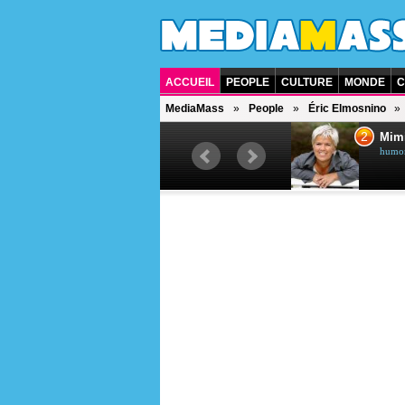
ACCUEIL
PEOPLE
CULTURE
MONDE
C
MediaMass
People
Éric Elmosnino
1
2
Céline Dion
Mim
chanteuse québécoise
humori