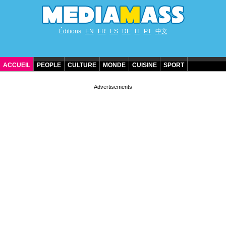
Éditions
EN
FR
ES
DE
IT
PT
中文
ACCUEIL
PEOPLE
CULTURE
MONDE
CUISINE
SPORT
ANNIVERSAIRES DE STARS
CONTACT