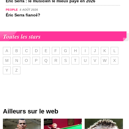
Éric Serra : le musicien le mieux payé en 2026
PEOPLE
4 AOÛT 2026
Éric Serra fiancé?
Toutes les stars
A
B
C
D
E
F
G
H
I
J
K
L
M
N
O
P
Q
R
S
T
U
V
W
X
Y
Z
Ailleurs sur le web