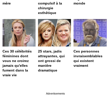
mère
compulsif à la
monde
chirurgie
esthétique
Ces 30 célébrités
25 stars, jadis
Ces personnes
féminines dont
attrayantes, qui
invraisemblables
vous ne croirez
ont grossi de
qui existent
jamais qu'elles
manière
vraiment
fument dans la
dramatique
vraie vie
page served in 0s (0,4)