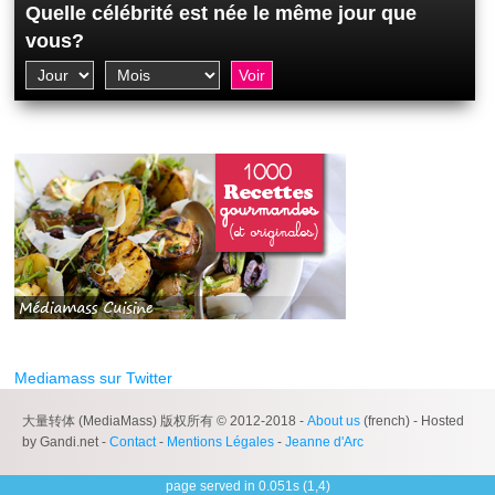
Quelle célébrité est née le même jour que
vous?
Mediamass sur Twitter
大量转体 (MediaMass) 版权所有 © 2012-2018 -
About us
(french) - Hosted
by Gandi.net -
Contact
-
Mentions Légales
-
Jeanne d'Arc
page served in 0.051s (1,4)