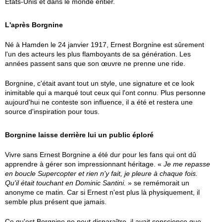
États-Unis et dans le monde entier.
L'après Borgnine
Né à Hamden le 24 janvier 1917, Ernest Borgnine est sûrement
l'un des acteurs les plus flamboyants de sa génération. Les
années passent sans que son œuvre ne prenne une ride.
Borgnine, c'était avant tout un style, une signature et ce look
inimitable qui a marqué tout ceux qui l'ont connu. Plus personne
aujourd'hui ne conteste son influence, il a été et restera une
source d'inspiration pour tous.
Borgnine laisse derrière lui un public éploré
Vivre sans Ernest Borgnine a été dur pour les fans qui ont dû
apprendre à gérer son impressionnant héritage. «
Je me repasse
en boucle Supercopter et rien n'y fait, je pleure à chaque fois.
Qu'il était touchant en Dominic Santini.
» se remémorait un
anonyme ce matin. Car si Ernest n'est plus là physiquement, il
semble plus présent que jamais.
Ce qu'est Borgnine ne peut disparaître, il avait conscience que