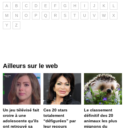
A
B
C
D
E
F
G
H
I
J
K
L
M
N
O
P
Q
R
S
T
U
V
W
X
Y
Z
Ailleurs sur le web
Un jeu télévisé fait
Ces 20 stars
Le classement
croire à une
totalement
définitif des 20
adolescente qu'ils
“défigurées” par
animaux les plus
ont retrouvé sa
leur recours
mignons du