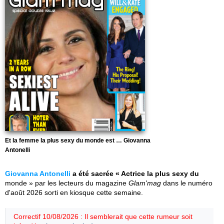
Et la femme la plus sexy du monde est … Giovanna
Antonelli
Giovanna Antonelli
a été sacrée « Actrice la plus sexy du
monde » par les lecteurs du magazine
Glam'mag
dans le numéro
d'août 2026 sorti en kiosque cette semaine.
Correctif 10/08/2026 : Il semblerait que cette rumeur soit