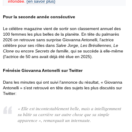
infondée.
(en savoir plus)
Pour la seconde année consécutive
Le célèbre magazine vient de sortir son classement annuel des
100 femmes les plus belles de la planète. En tête du palmarès
2026 on retrouve sans surprise Giovanna Antonelli, l'actrice
célèbre pour ses rôles dans
Salve Jorge
,
Les Brésiliennes
,
Le
Clone
ou encore
Secrets de famille
, qui se succède à elle-même
(l'actrice de 50 ans avait déjà été élue en 2025).
Frénésie Giovanna Antonelli sur Twitter
Dans les minutes qui ont suivi l'annonce du résultat, « Giovanna
Antonelli » s'est retrouvé en tête des sujets les plus discutés sur
Twitter:
«
Elle est incontestablement belle, mais a intelligemment
su bâtir sa carrière sur autre chose que sa simple
apparence
», remarquait un internaute.