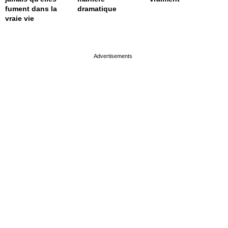
fument dans la
dramatique
vraie vie
page served in 0.001s (0,4)