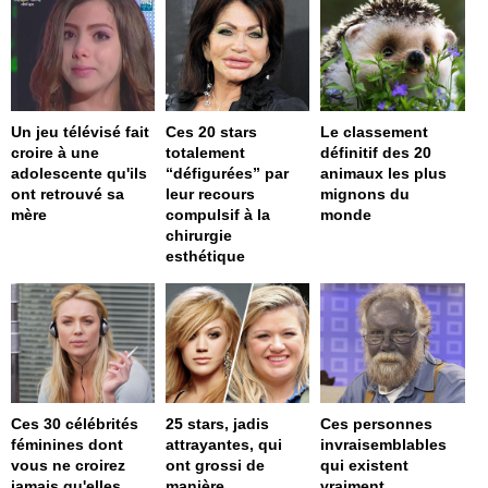
Un jeu télévisé fait
Ces 20 stars
Le classement
croire à une
totalement
définitif des 20
adolescente qu'ils
“défigurées” par
animaux les plus
ont retrouvé sa
leur recours
mignons du
mère
compulsif à la
monde
chirurgie
esthétique
Ces 30 célébrités
25 stars, jadis
Ces personnes
féminines dont
attrayantes, qui
invraisemblables
vous ne croirez
ont grossi de
qui existent
jamais qu'elles
manière
vraiment