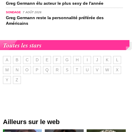
Greg Germann élu acteur le plus sexy de l'année
SONDAGE
7 AOÛT 2026
Greg Germann reste la personnalité préférée des
Américains
Toutes les stars
A
B
C
D
E
F
G
H
I
J
K
L
M
N
O
P
Q
R
S
T
U
V
W
X
Y
Z
Ailleurs sur le web