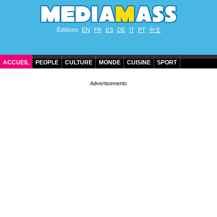
Éditions
EN
FR
ES
DE
IT
PT
中文
ACCUEIL
PEOPLE
CULTURE
MONDE
CUISINE
SPORT
ANNIVERSAIRES DE STARS
CONTACT