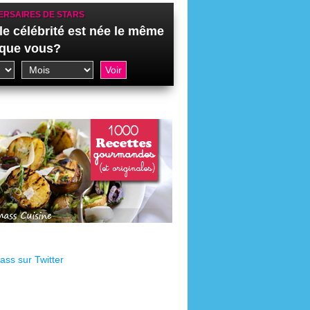
ERSAIRES DE STARS
le célébrité est née le même
 que vous?
ss sur Twitter