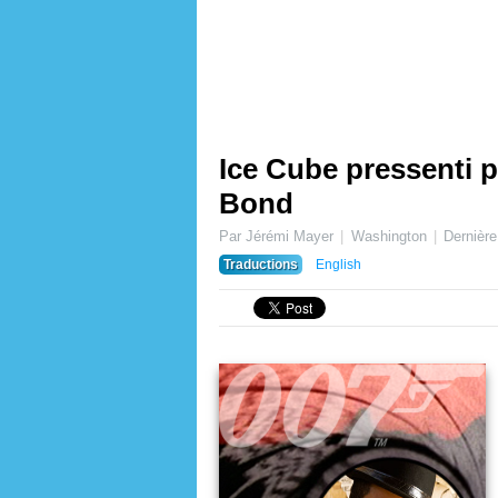
Ice Cube pressenti p
Bond
Par Jérémi Mayer
Washington
Dernière
Traductions
English