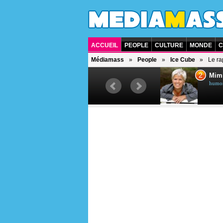
ACCUEIL
PEOPLE
CULTURE
MONDE
C
Médiamass
People
Ice Cube
Le ra
1
2
Céline Dion
Mim
chanteuse québécoise
humori