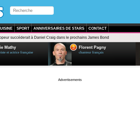
UISINE
SPORT
ANNIVERSAIRES DE STARS
CONTACT
ppeur succéderait à Daniel Craig dans le prochains James Bond
3
ie Mathy
Florent Pagny
ste et actrice française
chanteur français
page served in 0s (0,5)