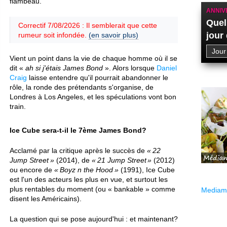
flambeau.
ANNIV
Quel
Correctif 7/08/2026 : Il semblerait que cette
jour
rumeur soit infondée.
(en savoir plus)
Vient un point dans la vie de chaque homme où il se
dit «
ah si j'étais James Bond
». Alors lorsque
Daniel
Craig
laisse entendre qu'il pourrait abandonner le
rôle, la ronde des prétendants s'organise, de
Londres à Los Angeles, et les spéculations vont bon
train.
Ice Cube sera-t-il le 7ème James Bond?
Acclamé par la critique après le succès de
22
Jump Street
(2014), de
21 Jump Street
(2012)
ou encore de
Boyz n the Hood
(1991), Ice Cube
est l'un des acteurs les plus en vue, et surtout les
plus rentables du moment (ou « bankable » comme
Mediama
disent les Américains).
La question qui se pose aujourd'hui : et maintenant?