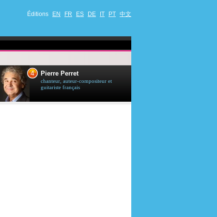
Éditions
EN
FR
ES
DE
IT
PT
中文
4
5
Pierre Perret
Jason Stath
chanteur, auteur-compositeur et
acteur britannique
guitariste français