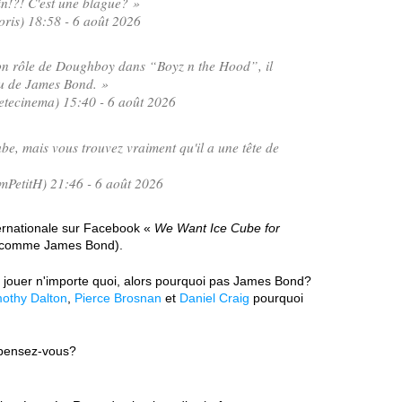
!?! C'est une blague? »
is) 18:58 - 6 août 2026
son rôle de Doughboy dans “Boyz n the Hood”, il
au de James Bond. »
tecinema) 15:40 - 6 août 2026
ube, mais vous trouvez vraiment qu'il a une tête de
PetitH) 21:46 - 6 août 2026
ernationale sur Facebook «
We Want Ice Cube for
e comme James Bond).
e jouer n'importe quoi, alors pourquoi pas James Bond?
mothy Dalton
,
Pierce Brosnan
et
Daniel Craig
pourquoi
 pensez-vous?