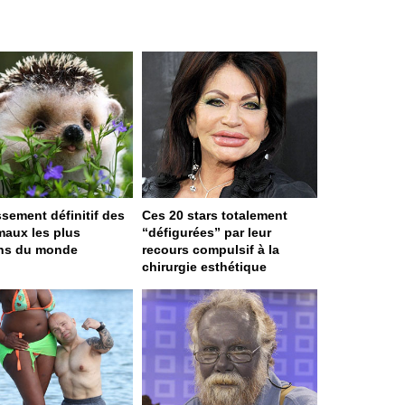
ssement définitif des
Ces 20 stars totalement
maux les plus
“défigurées” par leur
ns du monde
recours compulsif à la
chirurgie esthétique