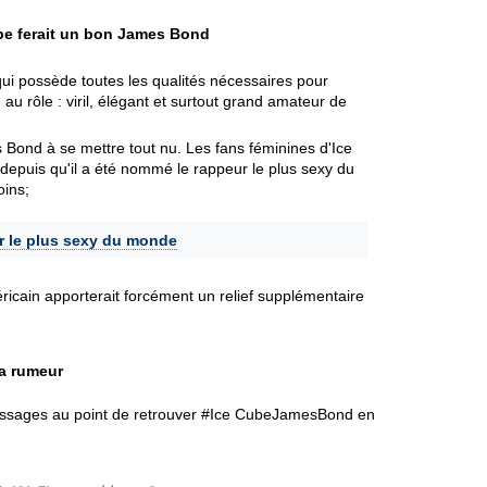
ube ferait un bon James Bond
ui possède toutes les qualités nécessaires pour
u rôle : viril, élégant et surtout grand amateur de
 Bond à se mettre tout nu. Les fans féminines d'Ice
depuis qu'il a été nommé le rappeur le plus sexy du
oins;
ur le plus sexy du monde
cain apporterait forcément un relief supplémentaire
la rumeur
essages au point de retrouver #Ice CubeJamesBond en