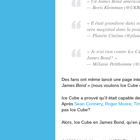
« Un James Bond américain
— Boris Kleinman (@UKBor
« Il était grandiose dans 
sera magistral dans la pe
— Planète Cinéma (@plane
« Je n'ai rien contre Ice C
James Bond? »
— Mélanie Petithomme (@m
Des fans ont même lancé une page int
James Bond
» (nous voulons Ice Cub
Ice Cube a prouvé qu'il était capable d
Après
Sean Connery
,
Roger Moore
,
Ti
pas Ice Cube?
Alors, Ice Cube en James Bond, qu'en