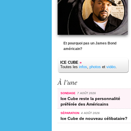
Et pourquoi pas un James Bond
américain?
ICE CUBE
»
Toutes les
infos
,
photos
et
vidéo
.
À l'une
SONDAGE
7 AOÛT 2026
Ice Cube reste la personnalité
préférée des Américains
SÉPARATION
4 AOÛT 2026
Ice Cube de nouveau célibataire?