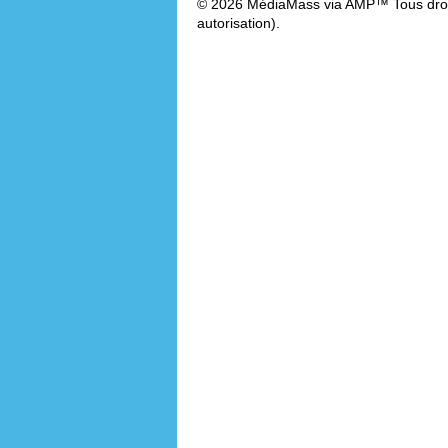
© 2026 MédiaMass via AMP™ Tous droit
autorisation).