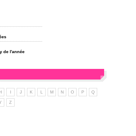
lées
y de l'année
H
I
J
K
L
M
N
O
P
Q
Y
Z