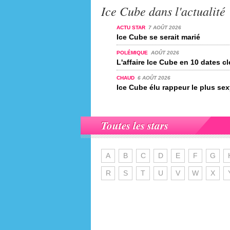
Ice Cube dans l'actualité
ACTU STAR
7 AOÛT 2026
Ice Cube se serait marié
POLÉMIQUE
AOÛT 2026
L'affaire Ice Cube en 10 dates c
CHAUD
6 AOÛT 2026
Ice Cube élu rappeur le plus sex
Toutes les stars
A
B
C
D
E
F
G
R
S
T
U
V
W
X