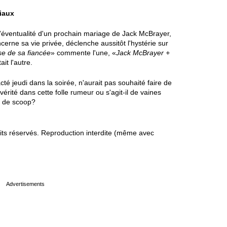
iaux
e l'éventualité d'un prochain mariage de Jack McBrayer,
cerne sa vie privée, déclenche aussitôt l'hystérie sur
use de sa fiancée
» commente l'une, «
Jack McBrayer +
tait l'autre.
té jeudi dans la soirée, n'aurait pas souhaité faire de
rité dans cette folle rumeur ou s'agit-il de vaines
e de scoop?
s réservés. Reproduction interdite (même avec