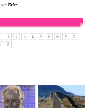
nam Style
»
H
I
J
K
L
M
N
O
P
Q
Y
Z