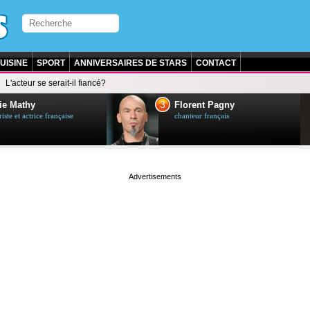
UISINE
SPORT
ANNIVERSAIRES DE STARS
CONTACT
L'acteur se serait-il fiancé?
3
ie Mathy
Florent Pagny
ste et actrice française
chanteur français
page served in 0.028s (1,3)