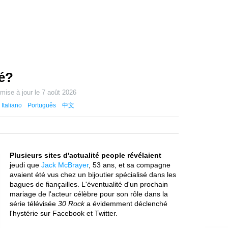
é?
 mise à jour le
7 août 2026
Italiano
Português
中文
Plusieurs sites d'actualité people révélaient
jeudi que
Jack McBrayer
, 53 ans, et sa compagne
avaient été vus chez un bijoutier spécialisé dans les
bagues de fiançailles. L'éventualité d'un prochain
mariage de l'acteur célèbre pour son rôle dans la
série télévisée
30 Rock
a évidemment déclenché
l'hystérie sur Facebook et Twitter.