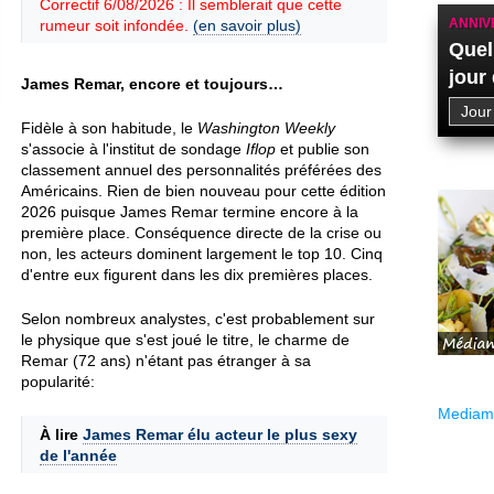
Correctif 6/08/2026 : Il semblerait que cette
ANNIV
rumeur soit infondée.
(en savoir plus)
Quel
jour
James Remar, encore et toujours…
Fidèle à son habitude, le
Washington Weekly
s'associe à l'institut de sondage
Iflop
et publie son
classement annuel des personnalités préférées des
Américains. Rien de bien nouveau pour cette édition
2026 puisque James Remar termine encore à la
première place. Conséquence directe de la crise ou
non, les acteurs dominent largement le top 10. Cinq
d'entre eux figurent dans les dix premières places.
Selon nombreux analystes, c'est probablement sur
le physique que s'est joué le titre, le charme de
Remar (72 ans) n'étant pas étranger à sa
popularité:
Mediama
À lire
James Remar élu acteur le plus sexy
de l'année