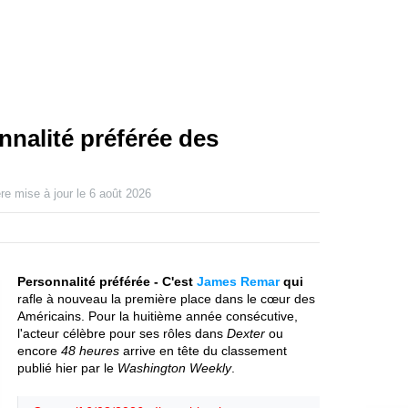
nalité préférée des
re mise à jour le
6 août 2026
Personnalité préférée - C'est
James Remar
qui
rafle à nouveau la première place dans le cœur des
Américains. Pour la huitième année consécutive,
l'acteur célèbre pour ses rôles dans
Dexter
ou
encore
48 heures
arrive en tête du classement
publié hier par le
Washington Weekly
.