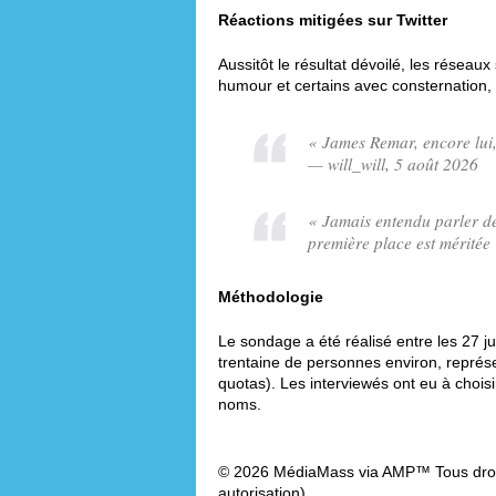
Réactions mitigées sur Twitter
Aussitôt le résultat dévoilé, les résea
humour et certains avec consternation, 
« James Remar, encore lui, 
— will_will, 5 août 2026
« Jamais entendu parler d
première place est mérité
Méthodologie
Le sondage a été réalisé entre les 27 ju
trentaine de personnes environ, représ
quotas). Les interviewés ont eu à choisi
noms.
© 2026 MédiaMass via AMP™ Tous droit
autorisation).