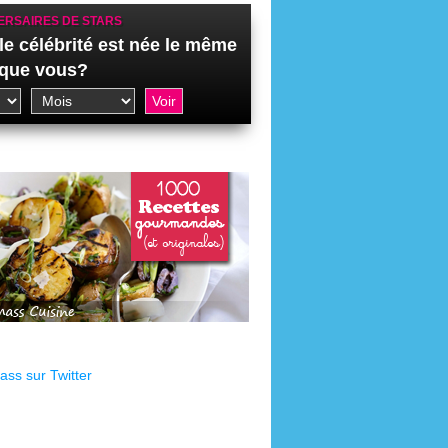
ERSAIRES DE STARS
le célébrité est née le même
 que vous?
ss sur Twitter