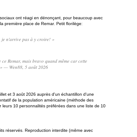
ux sociaux ont réagi en dénonçant, pour beaucoup avec
la première place de Remar. Petit florilège:
je n'arrive pas à y croire! »
e ce Remar, mais bravo quand même car cette
e » — Wen88, 5 août 2026
illet et 3 août 2026 auprès d'un échantillon d'une
entatif de la population américaine (méthode des
r leurs 10 personnalités préférées dans une liste de 10
s réservés. Reproduction interdite (même avec