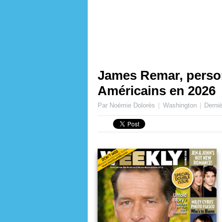
James Remar, person
Américains en 2026
Par Noémie Dolorès
Washington
Derniè