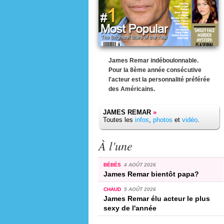
James Remar indéboulonnable.
Pour la 8ème année consécutive
l'acteur est la personnalité préférée
des Américains.
JAMES REMAR
»
Toutes les
infos
,
photos
et
vidéo
.
À l'une
BÉBÉS
4 AOÛT 2026
James Remar bientôt papa?
CHAUD
5 AOÛT 2026
James Remar élu acteur le plus
sexy de l'année