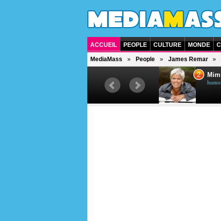
ACCUEIL
PEOPLE
CULTURE
MONDE
C
MediaMass
People
James Remar
1
2
Céline Dion
Mim
chanteuse québécoise
humori