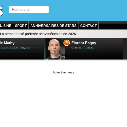
UISINE
SPORT
ANNIVERSAIRES DE STARS
CONTACT
La personnalité préférée des Américains en 2026
3
ie Mathy
Florent Pagny
ste et actrice française
chanteur français
page served in 0s (0,4)