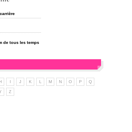
carrière
lm de tous les temps
H
I
J
K
L
M
N
O
P
Q
Y
Z