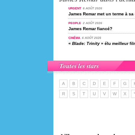
URGENT
6 AOÛT 2026
James Remar met un terme à sa 
PEOPLE
2 AOÛT 2026
James Remar fiancé?
CINÉMA
6 AOÛT 2026
«
Blade: Trinity
» élu meilleur fi
Toutes les stars
A
B
C
D
E
F
G
R
S
T
U
V
W
X