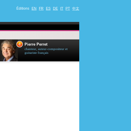
Éditions
EN
FR
ES
DE
IT
PT
中文
4
5
Pierre Perret
Jason Stath
chanteur, auteur-compositeur et
acteur britannique
guitariste français