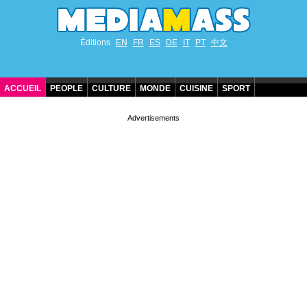
Éditions
EN
FR
ES
DE
IT
PT
中文
ACCUEIL
PEOPLE
CULTURE
MONDE
CUISINE
SPORT
ANNIVERSAIRES DE STARS
CONTACT