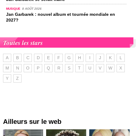
MUSIQUE
8 AOÛT 2026
Jan Garbarek : nouvel album et tournée mondiale en
2027?
Toutes les stars
A
B
C
D
E
F
G
H
I
J
K
L
M
N
O
P
Q
R
S
T
U
V
W
X
Y
Z
Ailleurs sur le web