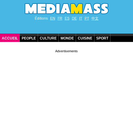
Éditions
EN
FR
ES
DE
IT
PT
中文
ACCUEIL
PEOPLE
CULTURE
MONDE
CUISINE
SPORT
ANNIVERSAIRES DE STARS
CONTACT