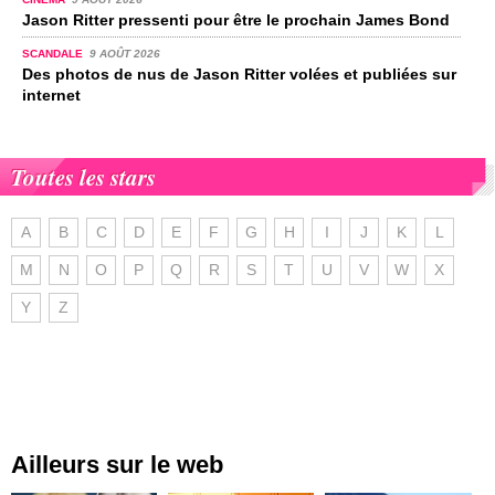
Jason Ritter pressenti pour être le prochain James Bond
SCANDALE
9 AOÛT 2026
Des photos de nus de Jason Ritter volées et publiées sur
internet
Toutes les stars
A
B
C
D
E
F
G
H
I
J
K
L
M
N
O
P
Q
R
S
T
U
V
W
X
Y
Z
Ailleurs sur le web