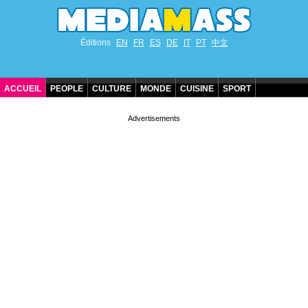
Éditions
EN
FR
ES
DE
IT
PT
中文
ACCUEIL
PEOPLE
CULTURE
MONDE
CUISINE
SPORT
ANNIVERSAIRES DE STARS
CONTACT