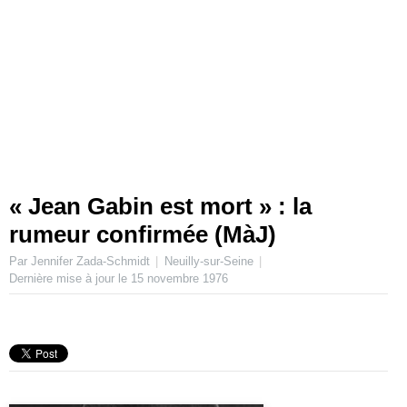
« Jean Gabin est mort » : la
rumeur confirmée (MàJ)
Par Jennifer Zada-Schmidt
Neuilly-sur-Seine
Dernière mise à jour le
15 novembre 1976