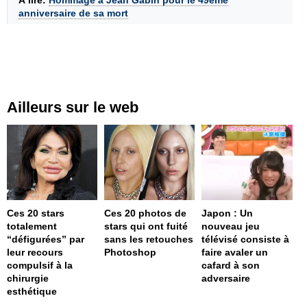
À lire:
Hommage à Jean Gabin pour le 49ème
anniversaire de sa mort
Ailleurs sur le web
Ces 20 stars
Ces 20 photos de
Japon : Un
totalement
stars qui ont fuité
nouveau jeu
“défigurées” par
sans les retouches
télévisé consiste à
leur recours
Photoshop
faire avaler un
compulsif à la
cafard à son
chirurgie
adversaire
esthétique