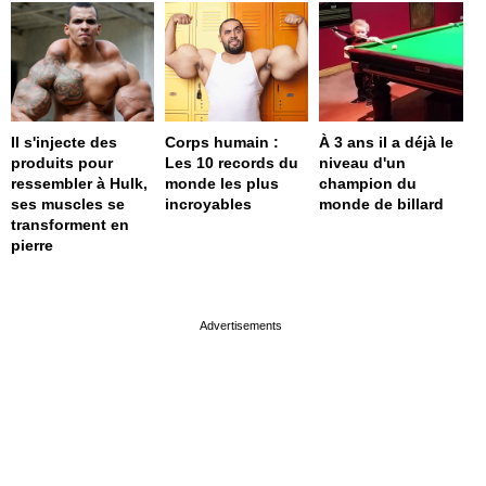
Il s'injecte des
Corps humain :
À 3 ans il a déjà le
produits pour
Les 10 records du
niveau d'un
ressembler à Hulk,
monde les plus
champion du
ses muscles se
incroyables
monde de billard
transforment en
pierre
page served in 0.001s (0,4)