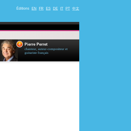
Éditions
EN
FR
ES
DE
IT
PT
中文
4
5
Pierre Perret
Jason Stath
chanteur, auteur-compositeur et
acteur britannique
guitariste français