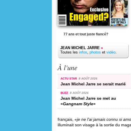
77 ans et tout juste fiancé?
JEAN MICHEL JARRE
»
Toutes les
infos
,
photos
et
vidéo
.
À l'une
ACTU STAR
8 AOÛT 2026
Jean Michel Jarre se serait marié
BUZZ
8 AOÛT 2026
Jean Michel Jarre se met au
«
Gangnam Style
»
français, «
je ne l'ai jamais connu si am
illuminait son visage à la sortie du maga