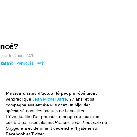
ancé?
 jour le
8 août 2026
Italiano
Português
中文
Plusieurs sites d'actualité people révélaient
vendredi que
Jean Michel Jarre
, 77 ans, et sa
compagne avaient été vus chez un bijoutier
spécialisé dans les bagues de fiançailles.
L'éventualité d'un prochain mariage du musicien
célèbre pour ses albums
Rendez-vous
,
Équinoxe
ou
Oxygène
a évidemment déclenché l'hystérie sur
Facebook et Twitter.