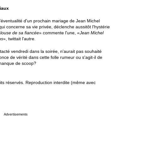
iaux
e l'éventualité d'un prochain mariage de Jean Michel
qui concerne sa vie privée, déclenche aussitôt l'hystérie
alouse de sa fiancée
» commente l'une, «
Jean Michel
ns
», twittait l'autre.
cté vendredi dans la soirée, n'aurait pas souhaité
nce de vérité dans cette folle rumeur ou s'agit-il de
n manque de scoop?
s réservés. Reproduction interdite (même avec