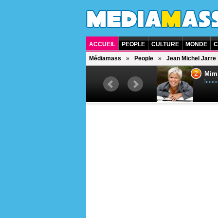
ACCUEIL
PEOPLE
CULTURE
MONDE
C
Médiamass
People
Jean Michel Jarre
1
2
Céline Dion
Mim
chanteuse québécoise
humori