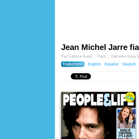
Jean Michel Jarre fi
Par Fabrice Aurel
Paris
Dernière mise à
Traductions
English
Español
Deutsch