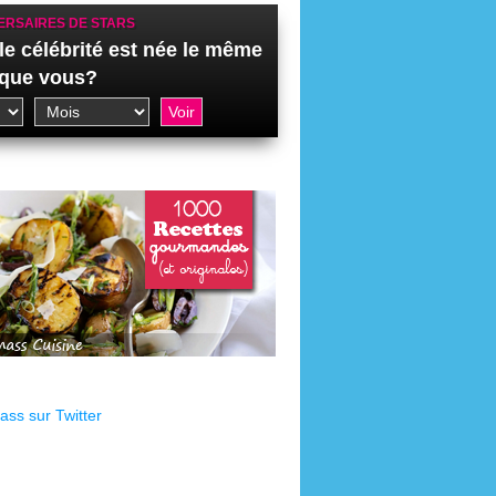
ERSAIRES DE STARS
le célébrité est née le même
 que vous?
ss sur Twitter