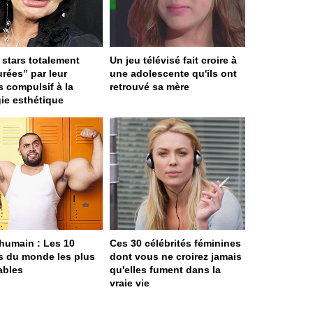
 stars totalement
Un jeu télévisé fait croire à
urées” par leur
une adolescente qu'ils ont
s compulsif à la
retrouvé sa mère
gie esthétique
humain : Les 10
Ces 30 célébrités féminines
s du monde les plus
dont vous ne croirez jamais
ables
qu'elles fument dans la
vraie vie
ge served in 0s (0,4)