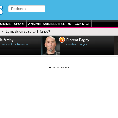
UISINE
SPORT
ANNIVERSAIRES DE STARS
CONTACT
Le musicien se serait-il fiancé?
3
ie Mathy
Florent Pagny
ste et actrice française
chanteur français
page served in 0s (0,4)