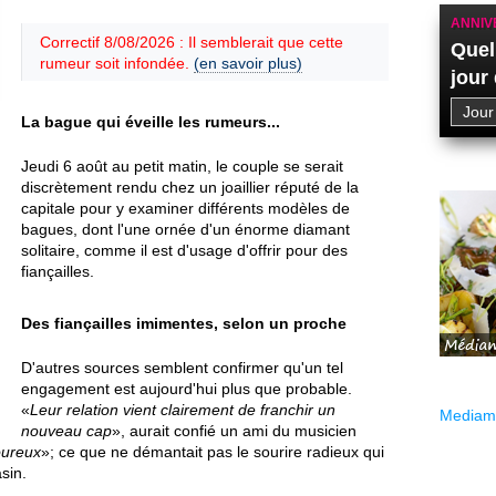
ANNIV
Correctif 8/08/2026 : Il semblerait que cette
Quel
rumeur soit infondée.
(en savoir plus)
jour
La bague qui éveille les rumeurs...
Jeudi 6 août au petit matin, le couple se serait
discrètement rendu chez un joaillier réputé de la
capitale pour y examiner différents modèles de
bagues, dont l'une ornée d'un énorme diamant
solitaire, comme il est d'usage d'offrir pour des
fiançailles.
Des fiançailles imimentes, selon un proche
D'autres sources semblent confirmer qu'un tel
engagement est aujourd'hui plus que probable.
«
Leur relation vient clairement de franchir un
Mediama
nouveau cap
», aurait confié un ami du musicien
oureux
»; ce que ne démantait pas le sourire radieux qui
sin.