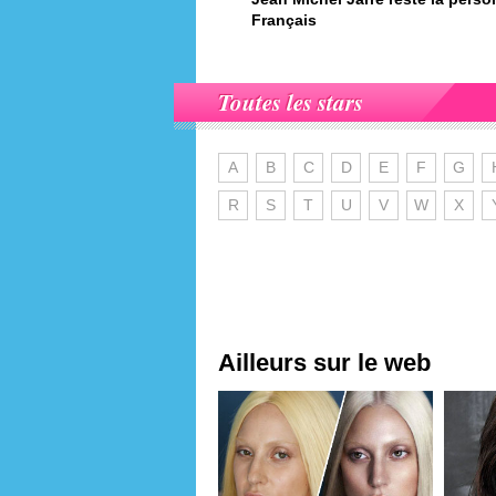
Français
Toutes les stars
A
B
C
D
E
F
G
R
S
T
U
V
W
X
Ailleurs sur le web