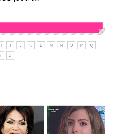
H
I
J
K
L
M
N
O
P
Q
Y
Z