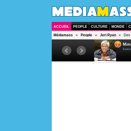
ACCUEIL
PEOPLE
CULTURE
MONDE
C
Médiamass
People
Jeri Ryan
Des 
1
2
Céline Dion
Mim
chanteuse québécoise
humori