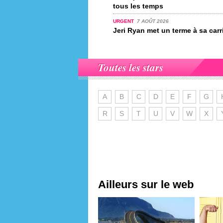
tous les temps
URGENT
7 AOÛT 2026
Jeri Ryan met un terme à sa carr
Toutes les stars
A
B
C
D
E
F
G
R
S
T
U
V
W
X
Ailleurs sur le web