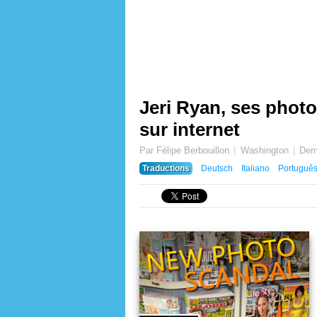
Jeri Ryan, ses photo
sur internet
Par Félipe Berbouillon
Washington
Dern
Traductions
Deutsch
Italiano
Portuguê