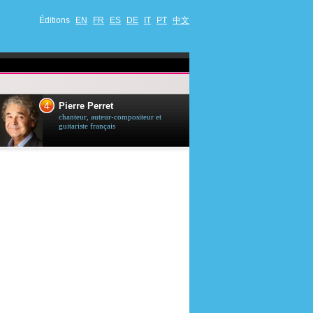
Éditions
EN
FR
ES
DE
IT
PT
中文
4
5
Pierre Perret
Jason Stath
chanteur, auteur-compositeur et
acteur britannique
guitariste français