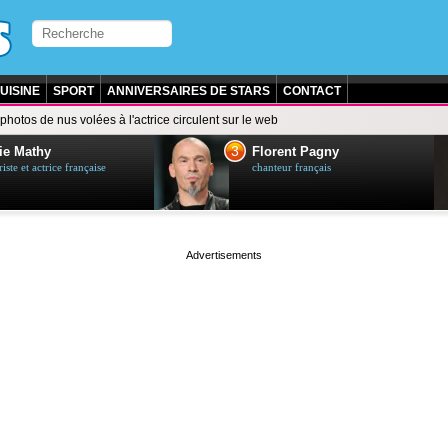
UISINE
SPORT
ANNIVERSAIRES DE STARS
CONTACT
photos de nus volées à l'actrice circulent sur le web
3
ie Mathy
Florent Pagny
ste et actrice française
chanteur français
page served in 0s (0,5)