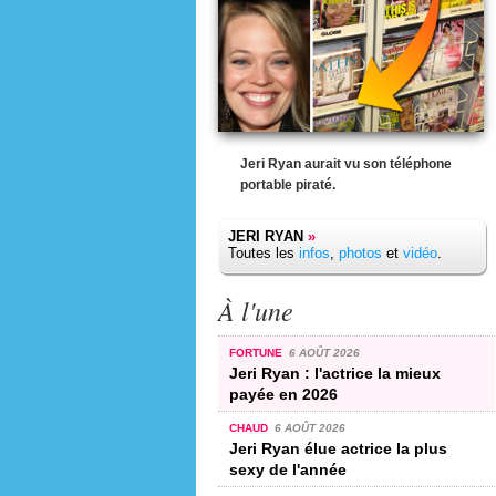
Jeri Ryan aurait vu son téléphone
portable piraté.
JERI RYAN
»
Toutes les
infos
,
photos
et
vidéo
.
À l'une
FORTUNE
6 AOÛT 2026
Jeri Ryan : l'actrice la mieux
payée en 2026
CHAUD
6 AOÛT 2026
Jeri Ryan élue actrice la plus
sexy de l'année