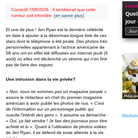
ANNIV
Correctif 7/08/2026 : Il semblerait que cette
Quel
rumeur soit infondée.
(en savoir plus)
jour
Et une de plus ! Jeri Ryan est la dernière célébrité
en date à ajouter à la désormais longue liste de ces
stars dont le téléphone a été piraté. Des photos très
personnelles appartenant à l'actrice américaine de
58 ans ont en effet été diffusées sur internet jeudi (6
août) où elles ont déclenché un séisme qui n’en finit
pas de faire des vagues.
Une intrusion dans la vie privée?
«
Non, nous ne sommes pas un magazine people
»
assure le rédacteur en chef du premier magazine
américain à avoir publié les photos de nus. «
C'est
de l'information sur un personnage public qui
suscite l'intérêt des gens
». Il assume sa démarche :
Mediama
«
Oui, ça fait vendre ! Je fais des journaux pour être
acheté et lu
». Quant à l'utilisation de photos volées
de Jeri Ryan, il se défend de toute atteinte à la vie