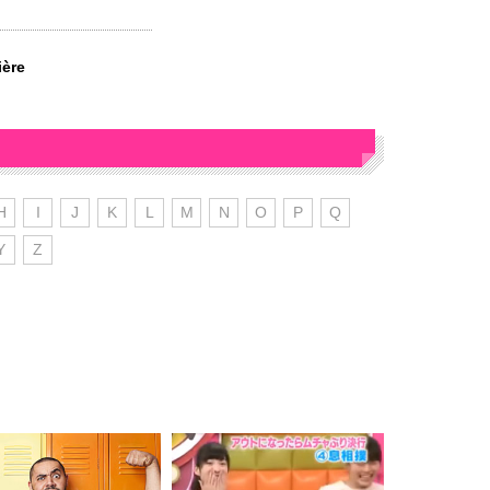
ière
H
I
J
K
L
M
N
O
P
Q
Y
Z