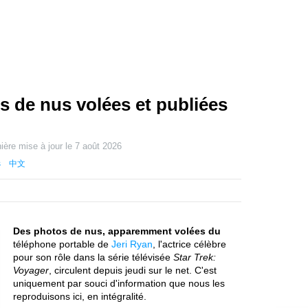
s de nus volées et publiées
ière mise à jour le
7 août 2026
s
中文
Des photos de nus, apparemment volées du
téléphone portable de
Jeri Ryan
, l'actrice célèbre
pour son rôle dans la série télévisée
Star Trek:
Voyager
, circulent depuis jeudi sur le net. C'est
uniquement par souci d'information que nous les
reproduisons ici, en intégralité.