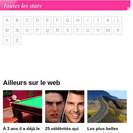
Toutes les stars
A
B
C
D
E
F
G
H
I
J
K
L
M
N
O
P
Q
R
S
T
U
V
W
X
Y
Z
Ailleurs sur le web
À 3 ans il a déjà le
25 célébrités qui
Les plus belles