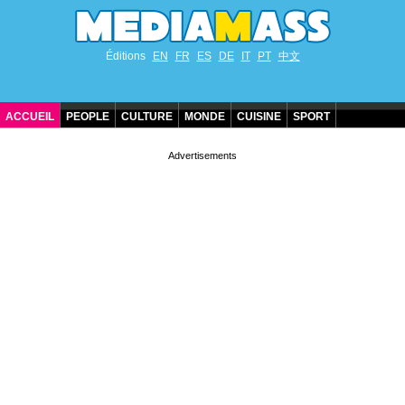
Éditions
EN
FR
ES
DE
IT
PT
中文
ACCUEIL
PEOPLE
CULTURE
MONDE
CUISINE
SPORT
ANNIVERSAIRES DE STARS
CONTACT