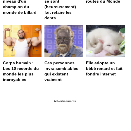
niveau d'un
se sont
routes du Monde
champion du
(heureusement)
monde de billard
fait refaire les
dents
Corps humain :
Ces personnes
Elle adopte un
Les 10 records du
invraisemblables
bébé renard et fait
monde les plus
qui existent
fondre internet
incroyables
vraiment
page served in 0s (0,4)