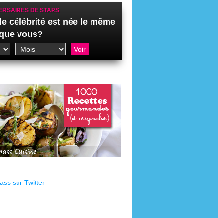
ERSAIRES DE STARS
le célébrité est née le même
 que vous?
ss sur Twitter