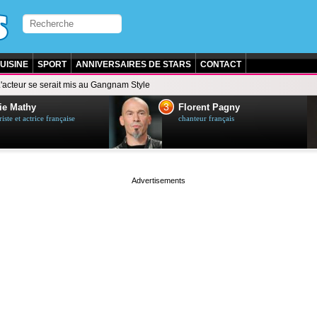
UISINE
SPORT
ANNIVERSAIRES DE STARS
CONTACT
'acteur se serait mis au Gangnam Style
3
ie Mathy
Florent Pagny
ste et actrice française
chanteur français
page served in 0.002s (0,4)