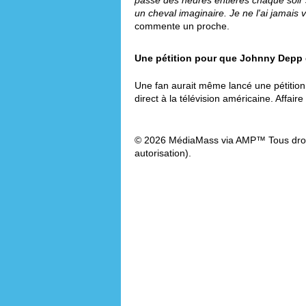
passe des heures entières chaque soir s
un cheval imaginaire. Je ne l'ai jamais 
commente un proche.
Une pétition pour que Johnny Depp
Une fan aurait même lancé une pétition 
direct à la télévision américaine. Affair
© 2026 MédiaMass via AMP™ Tous droit
autorisation).