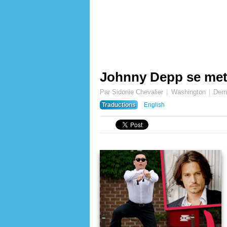
Johnny Depp se met
Par Sidonie Chevalier
Washington
Dern
Traductions
English