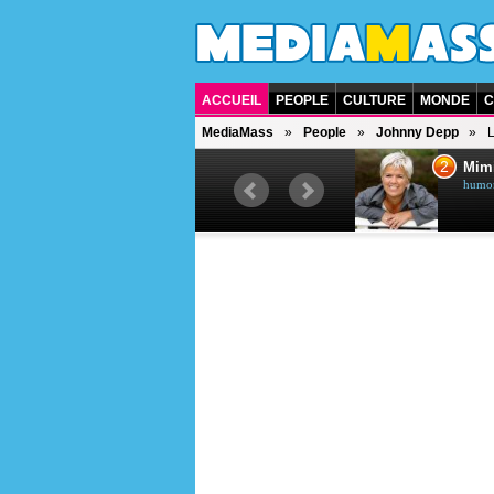
ACCUEIL
PEOPLE
CULTURE
MONDE
C
MediaMass
People
Johnny Depp
L
1
2
Céline Dion
Mim
chanteuse québécoise
humori