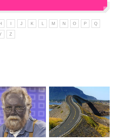
H
I
J
K
L
M
N
O
P
Q
Y
Z