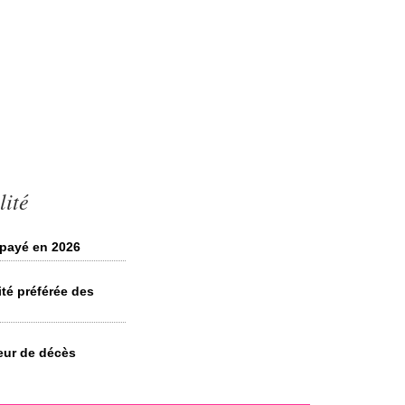
lité
 payé en 2026
té préférée des
eur de décès