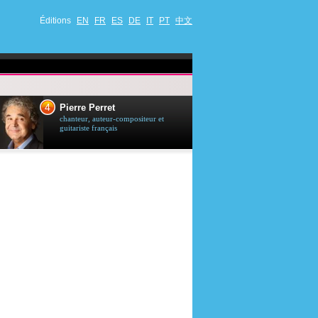
Éditions
EN
FR
ES
DE
IT
PT
中文
4
5
Pierre Perret
Jason Stath
chanteur, auteur-compositeur et
acteur britannique
guitariste français