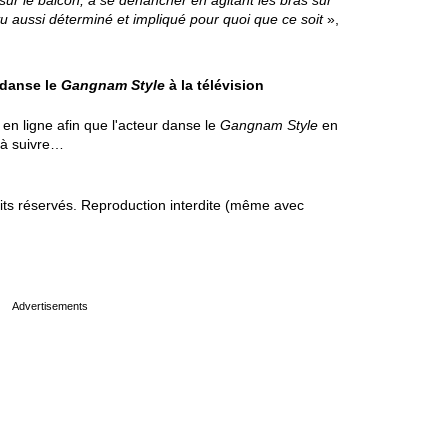
ur le balcon, à se déhancher en agitant les bras sur
vu aussi déterminé et impliqué pour quoi que ce soit
»,
 danse le
Gangnam Style
à la télévision
en ligne afin que l'acteur danse le
Gangnam Style
en
e à suivre…
s réservés. Reproduction interdite (même avec