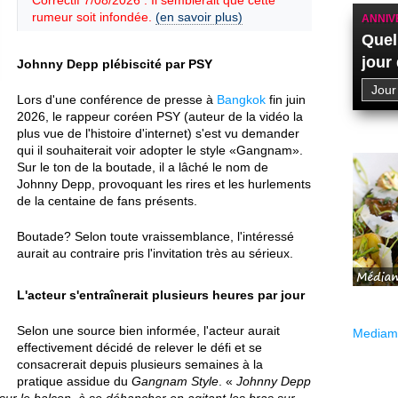
Correctif 7/08/2026 : Il semblerait que cette
rumeur soit infondée.
(en savoir plus)
ANNIV
Quel
jour
Johnny Depp plébiscité par PSY
Lors d'une conférence de presse à
Bangkok
fin juin
2026, le rappeur coréen PSY (auteur de la vidéo la
plus vue de l'histoire d'internet) s'est vu demander
qui il souhaiterait voir adopter le style «Gangnam».
Sur le ton de la boutade, il a lâché le nom de
Johnny Depp, provoquant les rires et les hurlements
de la centaine de fans présents.
Boutade? Selon toute vraissemblance, l'intéressé
aurait au contraire pris l'invitation très au sérieux.
L'acteur s'entraînerait plusieurs heures par jour
Selon une source bien informée, l'acteur aurait
Mediama
effectivement décidé de relever le défi et se
consacrerait depuis plusieurs semaines à la
pratique assidue du
Gangnam Style
. «
Johnny Depp