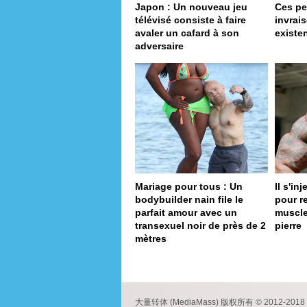
Japon : Un nouveau jeu
Ces p
télévisé consiste à faire
invrai
avaler un cafard à son
existe
adversaire
Mariage pour tous : Un
Il s'in
bodybuilder nain file le
pour r
parfait amour avec un
muscle
transexuel noir de près de 2
pierre
mètres
pa
大量转体 (MediaMass) 版权所有 © 2012-2018 