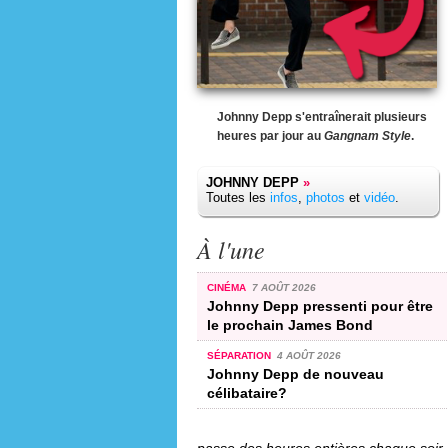
Johnny Depp s'entraînerait plusieurs
heures par jour au
Gangnam Style
.
JOHNNY DEPP
»
Toutes les
infos
,
photos
et
vidéo
.
À l'une
CINÉMA
7 AOÛT 2026
Johnny Depp pressenti pour être
le prochain James Bond
SÉPARATION
4 AOÛT 2026
Johnny Depp de nouveau
célibataire?