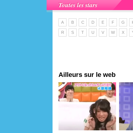
Toutes les stars
A
B
C
D
E
F
G
R
S
T
U
V
W
X
Ailleurs sur le web