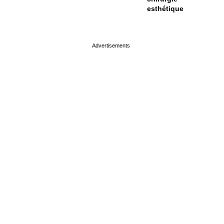
esthétique
page served in 0s (0,4)