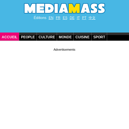
Éditions
EN
FR
ES
DE
IT
PT
中文
ACCUEIL
PEOPLE
CULTURE
MONDE
CUISINE
SPORT
ANNIVERSAIRES DE STARS
CONTACT