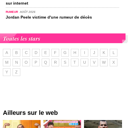
sur internet
RUMEUR
AOÛT 2026
Jordan Peele victime d'une rumeur de décès
Toutes les stars
A
B
C
D
E
F
G
H
I
J
K
L
M
N
O
P
Q
R
S
T
U
V
W
X
Y
Z
Ailleurs sur le web