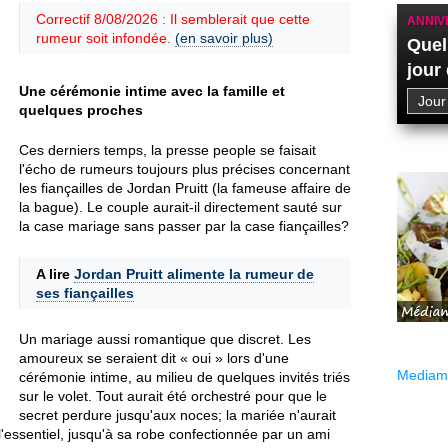
Correctif 8/08/2026 : Il semblerait que cette
ANNIV
rumeur soit infondée.
(en savoir plus)
Quel
jour
Une cérémonie intime avec la famille et
quelques proches
Ces derniers temps, la presse people se faisait
l'écho de rumeurs toujours plus précises concernant
les fiançailles de Jordan Pruitt (la fameuse affaire de
la bague). Le couple aurait-il directement sauté sur
la case mariage sans passer par la case fiançailles?
A lire
Jordan Pruitt alimente la rumeur de
ses fiançailles
Un mariage aussi romantique que discret. Les
amoureux se seraient dit « oui » lors d'une
Mediama
cérémonie intime, au milieu de quelques invités triés
sur le volet. Tout aurait été orchestré pour que le
secret perdure jusqu'aux noces; la mariée n'aurait
l'essentiel, jusqu'à sa robe confectionnée par un ami