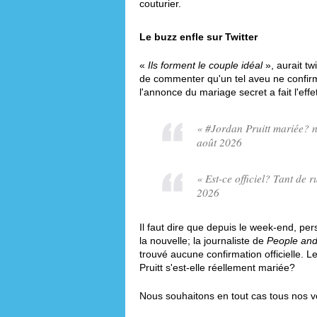
couturier.
Le buzz enfle sur Twitter
«
Ils forment le couple idéal
», aurait tw
de commenter qu'un tel aveu ne confirm
l'annonce du mariage secret a fait l'eff
« #Jordan Pruitt mariée? n
août 2026
« Est-ce officiel? Tant de 
2026
Il faut dire que depuis le week-end, p
la nouvelle; la journaliste de
People and
trouvé aucune confirmation officielle. L
Pruitt s'est-elle réellement mariée?
Nous souhaitons en tout cas tous nos v