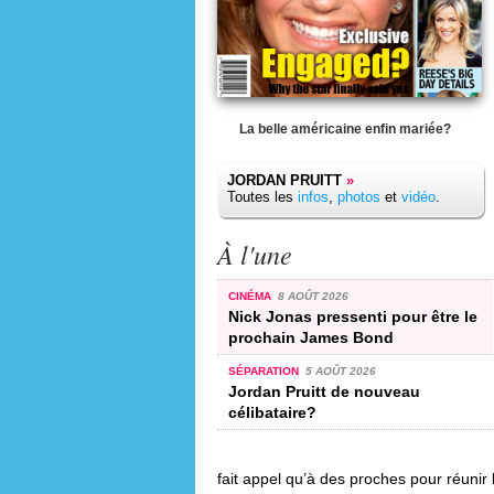
La belle américaine enfin mariée?
JORDAN PRUITT
»
Toutes les
infos
,
photos
et
vidéo
.
À l'une
CINÉMA
8 AOÛT 2026
Nick Jonas pressenti pour être le
prochain James Bond
SÉPARATION
5 AOÛT 2026
Jordan Pruitt de nouveau
célibataire?
fait appel qu’à des proches pour réunir 