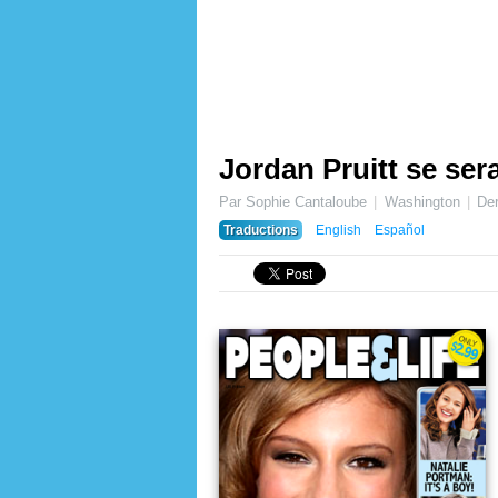
Jordan Pruitt se sera
Par Sophie Cantaloube
Washington
Der
Traductions
English
Español