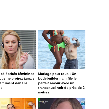
 célébrités féminines
Mariage pour tous : Un
ous ne croirez jamais
bodybuilder nain file le
es fument dans la
parfait amour avec un
ie
transexuel noir de près de 2
mètres