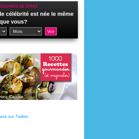
ERSAIRES DE STARS
le célébrité est née le même
 que vous?
ss sur Twitter