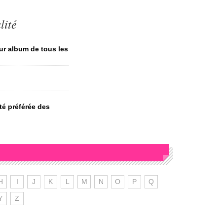
lité
ur album de tous les
ité préférée des
H
I
J
K
L
M
N
O
P
Q
Y
Z