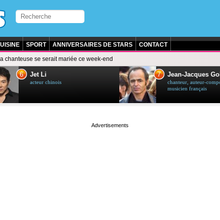
UISINE
SPORT
ANNIVERSAIRES DE STARS
CONTACT
a chanteuse se serait mariée ce week-end
7
Li
Jean-Jacques Goldman
 chinois
chanteur, auteur-compositeur et
musicien français
page served in 0s (0,5)