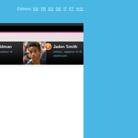
Éditions
EN
FR
ES
DE
IT
PT
中文
8
9
Jaden Smith
Brigitte Bardo
acteur, rappeur et danseur
actrice et chanteu
américain