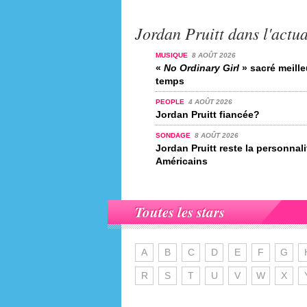
Jordan Pruitt dans l'actua
MUSIQUE
8 AOÛT 2026
«
No Ordinary Girl
» sacré meille
temps
PEOPLE
4 AOÛT 2026
Jordan Pruitt fiancée?
SONDAGE
8 AOÛT 2026
Jordan Pruitt reste la personnal
Américains
Toutes les stars
A
B
C
D
E
F
G
R
S
T
U
V
W
X