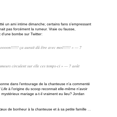
itté un ami intime dimanche; certains fans s'empressant
ait pas forcément la rumeur. Vraie ou fausse,
et d'une bombe sur Twitter:
oooon!!!!!! ça aurait dû être avec moi!!!!!! » — 7
rumeurs circulent sur elle ces temps-ci » — 7 août
ersonne dans l'entourage de la chanteuse n'a commenté
 Life
à l'origine du scoop reconnait elle-même n'avoir
e mystérieux mariage a-t-il vraiment eu lieu? Jordan
œux de bonheur à la chanteuse et à sa petite famille …